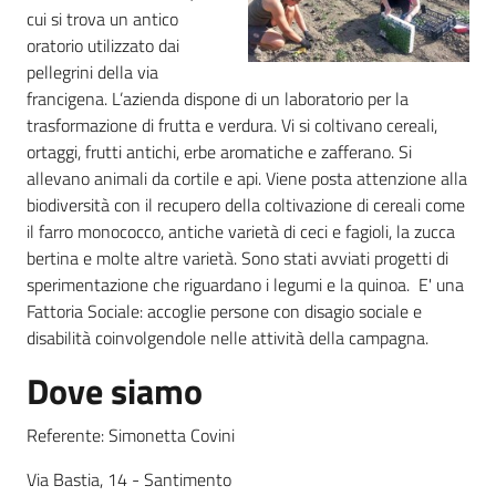
cui si trova un antico
oratorio utilizzato dai
Agricoltura
pellegrini della via
in
francigena. L’azienda dispone di un laboratorio per la
cifre
trasformazione di frutta e verdura. Vi si coltivano cereali,
ortaggi, frutti antichi, erbe aromatiche e zafferano. Si
allevano animali da cortile e api. Viene posta attenzione alla
biodiversità con il recupero della coltivazione di cereali come
il farro monococco, antiche varietà di ceci e fagioli, la zucca
bertina e molte altre varietà. Sono stati avviati progetti di
Agricoltura,
sperimentazione che riguardano i legumi e la quinoa. E' una
caccia e
Fattoria Sociale: accoglie persone con disagio sociale e
pesca
disabilità coinvolgendole nelle attività della campagna.
Argomenti
Dove siamo
Novità
Referente: Simonetta Covini
Via Bastia, 14 - Santimento
Servizi