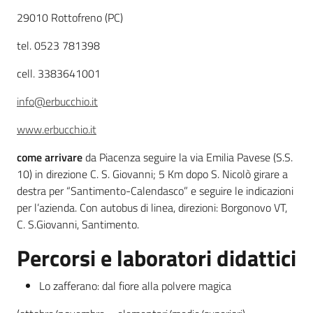
29010 Rottofreno (PC)
Leggi atti bandi
tel. 0523 781398
cell. 3383641001
Piani programmi
info@erbucchio.it
progetti
www.erbucchio.it
come arrivare
da Piacenza seguire la via Emilia Pavese (S.S.
10) in direzione C. S. Giovanni; 5 Km dopo S. Nicolò girare a
destra per “Santimento-Calendasco” e seguire le indicazioni
per l’azienda. Con autobus di linea, direzioni: Borgonovo VT,
C. S.Giovanni, Santimento.
Percorsi e laboratori didattici
Lo zafferano: dal fiore alla polvere magica