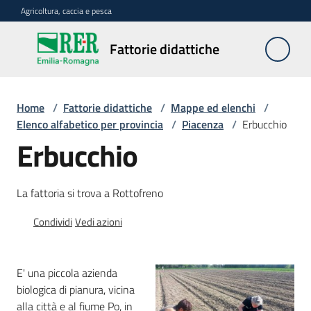
Vai al contenuto
Vai alla navigazione
Vai al footer
Agricoltura, caccia e pesca
Fattorie
Fattorie didattiche
didattiche
Home
/
Fattorie didattiche
/
Mappe ed elenchi
/
Trova
Elenco alfabetico per provincia
/
Piacenza
/
Erbucchio
sulla
Erbucchio
mappa
Menu selezionato
La fattoria si trova a Rottofreno
Requisiti
necessari
Condividi
Vedi azioni
Corsi
abilitanti
E' una piccola azienda
biologica di pianura, vicina
alla città e al fiume Po, in