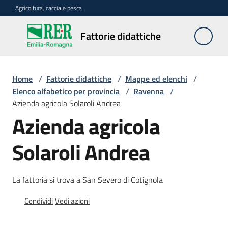
Vai al contenuto
Vai alla navigazione
Vai al footer
Agricoltura, caccia e pesca
Fattorie
Fattorie didattiche
didattiche
Home
/
Fattorie didattiche
/
Mappe ed elenchi
/
Trova
Elenco alfabetico per provincia
/
Ravenna
/
sulla
Azienda agricola Solaroli Andrea
mappa
Azienda agricola
Menu selezionato
Requisiti
Solaroli Andrea
necessari
La fattoria si trova a San Severo di Cotignola
Corsi
abilitanti
Condividi
Vedi azioni