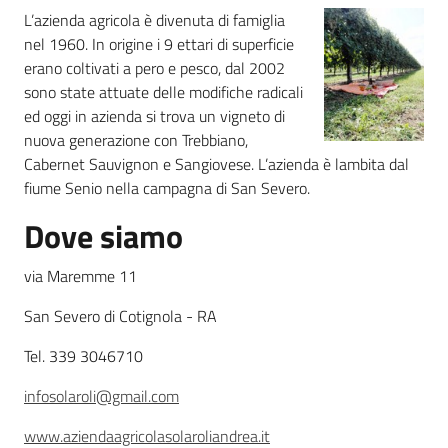
L’azienda agricola è divenuta di famiglia
nel 1960. In origine i 9 ettari di superficie
Agricoltura
erano coltivati a pero e pesco, dal 2002
in
sono state attuate delle modifiche radicali
cifre
ed oggi in azienda si trova un vigneto di
nuova generazione con Trebbiano,
Cabernet Sauvignon e Sangiovese. L’azienda è lambita dal
fiume Senio nella campagna di San Severo.
Dove siamo
Agricoltura,
caccia e
via Maremme 11
pesca
San Severo di Cotignola - RA
Argomenti
Tel. 339 3046710
Novità
infosolaroli@gmail.com
www.aziendaagricolasolaroliandrea.it
Servizi