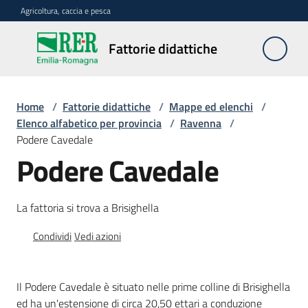
Vai al contenuto
Vai alla navigazione
Vai al footer
Agricoltura, caccia e pesca
Fattorie
Fattorie didattiche
didattiche
Home
/
Fattorie didattiche
/
Mappe ed elenchi
/
Trova
Elenco alfabetico per provincia
/
Ravenna
/
sulla
Podere Cavedale
mappa
Podere Cavedale
Menu selezionato
Requisiti
La fattoria si trova a Brisighella
necessari
Condividi
Vedi azioni
Corsi
abilitanti
Il Podere Cavedale è situato nelle prime colline di Brisighella
ed ha un'estensione di circa 20,50 ettari a conduzione