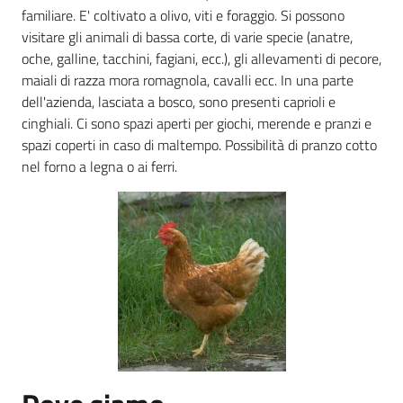
familiare. E' coltivato a olivo, viti e foraggio. Si possono
visitare gli animali di bassa corte, di varie specie (anatre,
Agricoltura
oche, galline, tacchini, fagiani, ecc.), gli allevamenti di pecore,
in
maiali di razza mora romagnola, cavalli ecc. In una parte
cifre
dell'azienda, lasciata a bosco, sono presenti caprioli e
cinghiali. Ci sono spazi aperti per giochi, merende e pranzi e
spazi coperti in caso di maltempo. Possibilità di pranzo cotto
nel forno a legna o ai ferri.
Agricoltura,
caccia e
pesca
Argomenti
Novità
Servizi