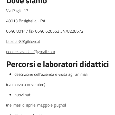
Dove siamo
Via Paglia 17
Leggi atti bandi
48013 Brisighella - RA
0546 80147 fax 0546 620553 3478228572
Piani programmi
fabiola-89@libero.it
progetti
podere.cavedale@gmail.com
Percorsi e laboratori didattici
descrizione dell'azienda e visita agli animali
(da marzo a novembre)
nuovi nati
(nei mesi di aprile, maggio e giugno)