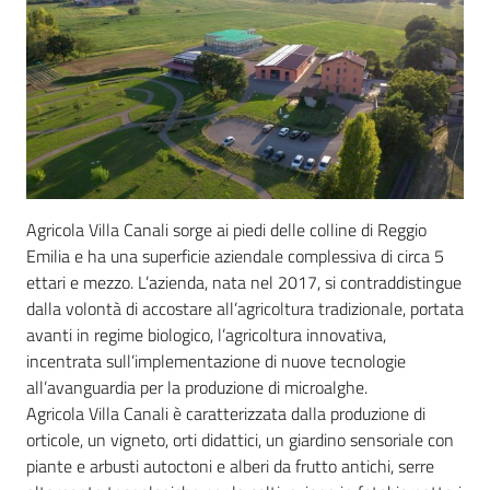
Agricoltura
in
cifre
Agricola Villa Canali sorge ai piedi delle colline di Reggio
Emilia e ha una superficie aziendale complessiva di circa 5
Agricoltura,
ettari e mezzo. L’azienda, nata nel 2017, si contraddistingue
caccia e
dalla volontà di accostare all’agricoltura tradizionale, portata
pesca
avanti in regime biologico, l’agricoltura innovativa,
incentrata sull’implementazione di nuove tecnologie
Argomenti
all’avanguardia per la produzione di microalghe.
Agricola Villa Canali è caratterizzata dalla produzione di
Novità
orticole, un vigneto, orti didattici, un giardino sensoriale con
piante e arbusti autoctoni e alberi da frutto antichi, serre
Servizi