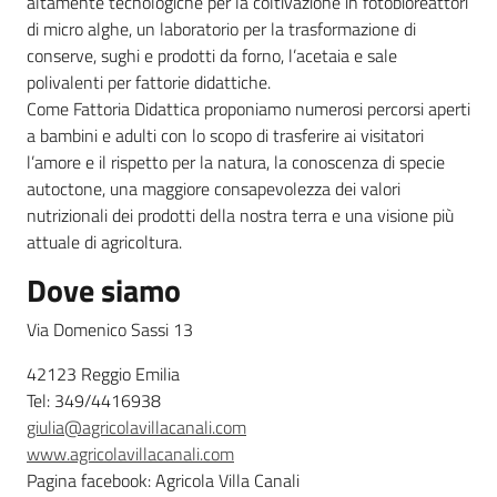
altamente tecnologiche per la coltivazione in fotobioreattori
di micro alghe, un laboratorio per la trasformazione di
Leggi atti bandi
conserve, sughi e prodotti da forno, l’acetaia e sale
polivalenti per fattorie didattiche.
Come Fattoria Didattica proponiamo numerosi percorsi aperti
a bambini e adulti con lo scopo di trasferire ai visitatori
Piani programmi
l’amore e il rispetto per la natura, la conoscenza di specie
progetti
autoctone, una maggiore consapevolezza dei valori
nutrizionali dei prodotti della nostra terra e una visione più
attuale di agricoltura.
Dove siamo
Via Domenico Sassi 13
42123 Reggio Emilia
Tel: 349/4416938
giulia@agricolavillacanali.com
www.agricolavillacanali.com
Pagina facebook: Agricola Villa Canali