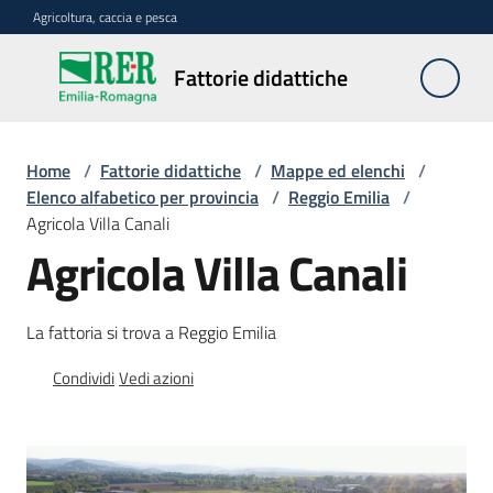
Vai al contenuto
Vai alla navigazione
Vai al footer
Agricoltura, caccia e pesca
Fattorie
Fattorie didattiche
didattiche
Home
/
Fattorie didattiche
/
Mappe ed elenchi
/
Trova
Elenco alfabetico per provincia
/
Reggio Emilia
/
sulla
Agricola Villa Canali
mappa
Agricola Villa Canali
Menu selezionato
Requisiti
La fattoria si trova a Reggio Emilia
necessari
Condividi
Vedi azioni
Corsi
abilitanti