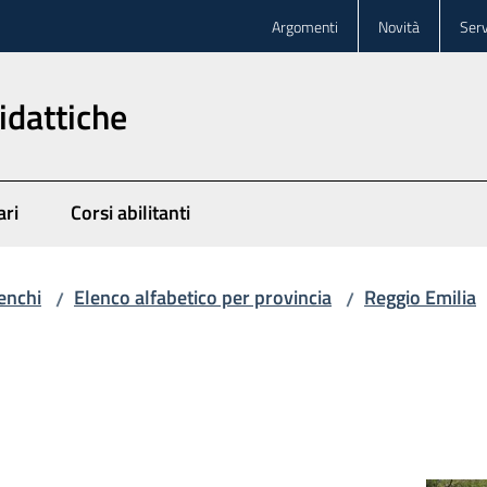
Argomenti
Novità
Serv
idattiche
ari
Corsi abilitanti
enchi
Elenco alfabetico per provincia
Reggio Emilia
/
/