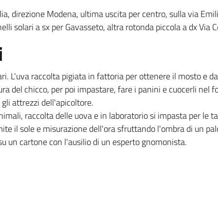
a, direzione Modena, ultima uscita per centro, sulla via Emil
li solari a sx per Gavasseto, altra rotonda piccola a dx Via
i
. L'uva raccolta pigiata in fattoria per ottenere il mosto e da
a del chicco, per poi impastare, fare i panini e cuocerli nel f
 gli attrezzi dell'apicoltore.
nimali, raccolta delle uova e in laboratorio si impasta per le ta
e il sole e misurazione dell'ora sfruttando l'ombra di un palo
su un cartone con l'ausilio di un esperto gnomonista.