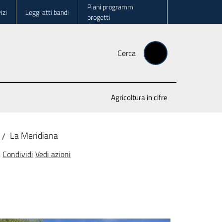
Piani programmi
izi
Leggi atti bandi
progetti
Cerca
Agricoltura in cifre
La Meridiana
/
Condividi
Vedi azioni