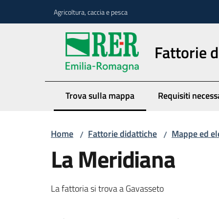
Vai al contenuto
Vai alla navigazione
Vai al footer
Agricoltura, caccia e pesca
Fattorie d
Trova sulla mappa
Requisiti necess
Menu selezionato
Home
Fattorie didattiche
Mappe ed el
/
/
La Meridiana
La fattoria si trova a Gavasseto