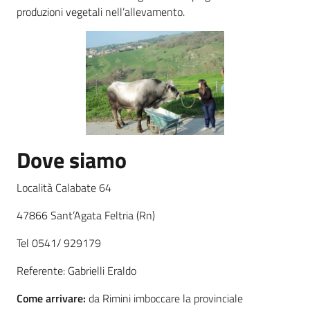
produzioni vegetali nell’allevamento.
Agricoltura
in
cifre
Dove siamo
Agricoltura,
caccia e
Località Calabate 64
pesca
47866 Sant’Agata Feltria (Rn)
Argomenti
Tel 0541/ 929179
Referente: Gabrielli Eraldo
Novità
Come arrivare:
da Rimini imboccare la provinciale
Servizi