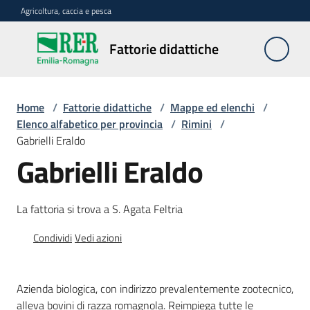
Vai al contenuto
Vai alla navigazione
Vai al footer
Agricoltura, caccia e pesca
Fattorie
Fattorie didattiche
didattiche
Home
/
Fattorie didattiche
/
Mappe ed elenchi
/
Trova
Elenco alfabetico per provincia
/
Rimini
/
sulla
Gabrielli Eraldo
mappa
Gabrielli Eraldo
Menu selezionato
Requisiti
La fattoria si trova a S. Agata Feltria
necessari
Condividi
Vedi azioni
Corsi
abilitanti
Azienda biologica, con indirizzo prevalentemente zootecnico,
alleva bovini di razza romagnola. Reimpiega tutte le