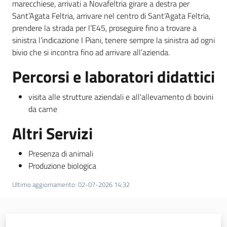
marecchiese, arrivati a Novafeltria girare a destra per
Sant’Agata Feltria, arrivare nel centro di Sant’Agata Feltria,
Leggi atti bandi
prendere la strada per l’E45, proseguire fino a trovare a
sinistra l’indicazione I Piani, tenere sempre la sinistra ad ogni
bivio che si incontra fino ad arrivare all’azienda.
Percorsi e laboratori didattici
Piani programmi
progetti
visita alle strutture aziendali e all'allevamento di bovini
da carne
Altri Servizi
Presenza di animali
Produzione biologica
Ultimo aggiornamento
:
02-07-2026 14:32