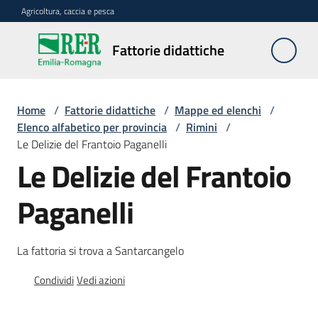
Vai al contenuto
Vai alla navigazione
Vai al footer
Agricoltura, caccia e pesca
Fattorie
Fattorie didattiche
didattiche
Home
/
Fattorie didattiche
/
Mappe ed elenchi
/
Trova
Elenco alfabetico per provincia
/
Rimini
/
sulla
Le Delizie del Frantoio Paganelli
mappa
Le Delizie del Frantoio
Menu selezionato
Requisiti
Paganelli
necessari
La fattoria si trova a Santarcangelo
Corsi
abilitanti
Condividi
Vedi azioni