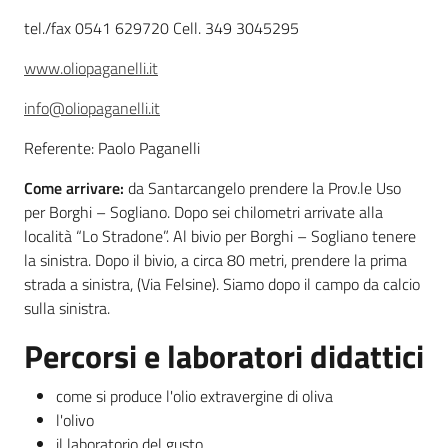
tel./fax 0541 629720 Cell. 349 3045295
Leggi atti bandi
www.oliopaganelli.it
info@oliopaganelli.it
Piani programmi
Referente: Paolo Paganelli
progetti
Come arrivare:
da Santarcangelo prendere la Prov.le Uso
per Borghi – Sogliano. Dopo sei chilometri arrivate alla
località “Lo Stradone”. Al bivio per Borghi – Sogliano tenere
la sinistra. Dopo il bivio, a circa 80 metri, prendere la prima
strada a sinistra, (Via Felsine). Siamo dopo il campo da calcio
sulla sinistra.
Percorsi e laboratori didattici
come si produce l'olio extravergine di oliva
l'olivo
il laboratorio del gusto