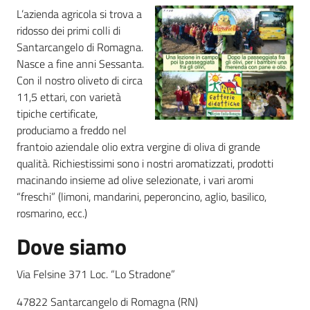
L’azienda agricola si trova a
ridosso dei primi colli di
Agricoltura
Santarcangelo di Romagna.
in
Nasce a fine anni Sessanta.
cifre
Con il nostro oliveto di circa
11,5 ettari, con varietà
tipiche certificate,
produciamo a freddo nel
frantoio aziendale olio extra vergine di oliva di grande
qualità. Richiestissimi sono i nostri aromatizzati, prodotti
Agricoltura,
macinando insieme ad olive selezionate, i vari aromi
caccia e
pesca
“freschi” (limoni, mandarini, peperoncino, aglio, basilico,
rosmarino, ecc.)
Argomenti
Dove siamo
Novità
Via Felsine 371 Loc. “Lo Stradone”
47822 Santarcangelo di Romagna (RN)
Servizi