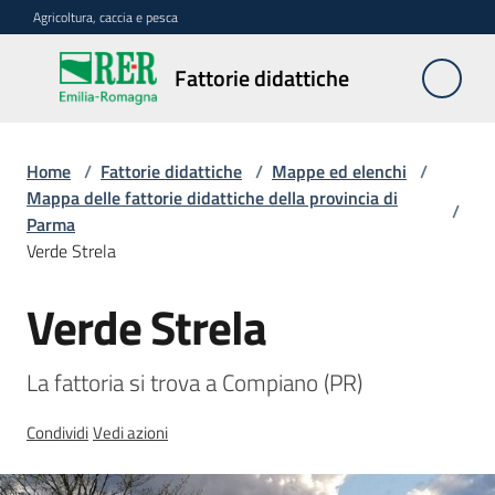
Vai al contenuto
Vai alla navigazione
Vai al footer
Agricoltura, caccia e pesca
Fattorie
Fattorie didattiche
didattiche
Home
/
Fattorie didattiche
/
Mappe ed elenchi
/
Trova
Mappa delle fattorie didattiche della provincia di
/
sulla
Parma
mappa
Verde Strela
Menu selezionato
Verde Strela
Requisiti
Salta al contenuto
necessari
La fattoria si trova a Compiano (PR)
Corsi
abilitanti
Condividi
Vedi azioni