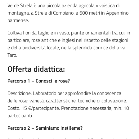
Verde Strela è una piccola azienda agricola vivaistica di
montagna, a Strela di Compiano, a 600 metri in Appennino
Leggi atti bandi
parmense.
Coltiva fiori da taglio e in vaso, piante ornamentali tra cui, in
particolare, rose antiche e inglesi nel rispetto delle stagioni
Piani programmi
e della biodiversità locale, nella splendida cornice della val
progetti
Taro.
Offerta didattica:
Percorso 1 – Conosci le rose?
Descrizione: Laboratorio per approfondire la conoscenza
delle rose: varietà, caratteristiche, tecniche di coltivazione.
Costo: 15 €/partecipante. Prenotazione necessaria, min. 10
partecipanti.
Percorso 2 – Seminiamo ins(i)eme?