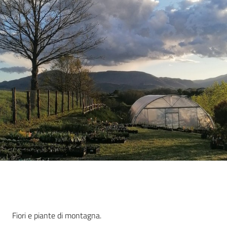
Agricoltura
in
cifre
Agricoltura,
caccia e
pesca
Argomenti
Novità
Descrizione
Fiori e piante di montagna.
Servizi