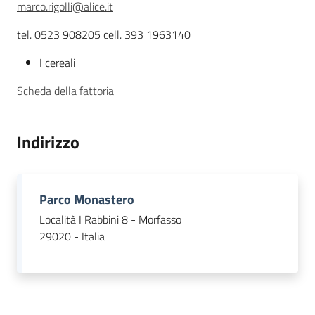
Descrizione
marco.rigolli@alice.it
tel. 0523 908205 cell. 393 1963140
Agricoltura
in
I cereali
cifre
Scheda della fattoria
Indirizzo
Agricoltura,
caccia e
Parco Monastero
pesca
Località I Rabbini 8 - Morfasso
29020 - Italia
Argomenti
Novità
Servizi