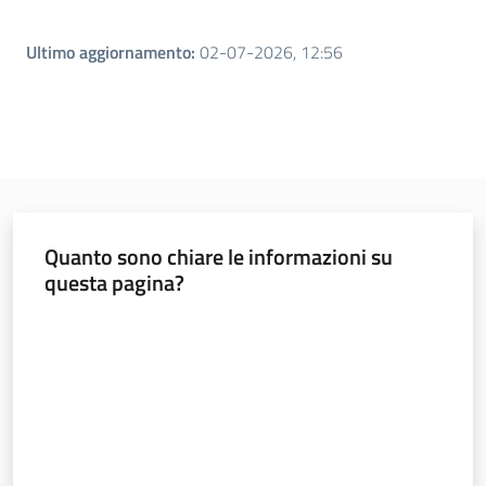
Leggi atti bandi
Ultimo aggiornamento
:
02-07-2026, 12:56
Piani programmi
progetti
Quanto sono chiare le informazioni su
questa pagina?
Valuta da 1 a 5 stelle