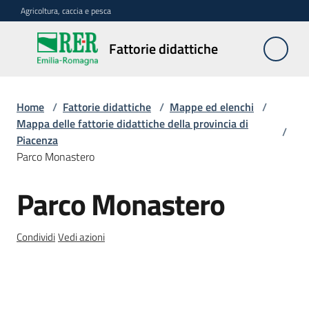
Vai al contenuto
Vai alla navigazione
Vai al footer
Agricoltura, caccia e pesca
Fattorie
Fattorie didattiche
didattiche
Home
/
Fattorie didattiche
/
Mappe ed elenchi
/
Trova
Mappa delle fattorie didattiche della provincia di
/
sulla
Piacenza
mappa
Parco Monastero
Menu selezionato
Parco Monastero
Requisiti
Salta al contenuto
necessari
Condividi
Vedi azioni
Corsi
abilitanti