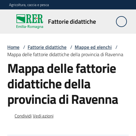
Vai al contenuto
Vai alla navigazione
Vai al footer
Agricoltura, caccia e pesca
Fattorie
Fattorie didattiche
didattiche
Home
/
Fattorie didattiche
/
Mappe ed elenchi
/
Trova
Mappa delle fattorie didattiche della provincia di Ravenna
sulla
Mappa delle fattorie
mappa
Menu selezionato
didattiche della
Requisiti
necessari
provincia di Ravenna
Corsi
abilitanti
Condividi
Vedi azioni