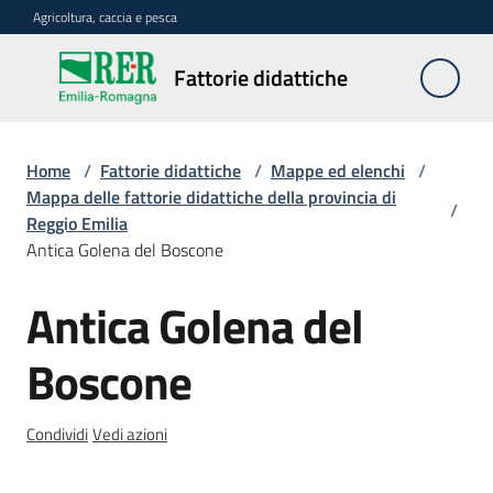
Vai al contenuto
Vai alla navigazione
Vai al footer
Agricoltura, caccia e pesca
Fattorie
Fattorie didattiche
didattiche
Home
/
Fattorie didattiche
/
Mappe ed elenchi
/
Trova
Mappa delle fattorie didattiche della provincia di
/
sulla
Reggio Emilia
mappa
Antica Golena del Boscone
Menu selezionato
Antica Golena del
Requisiti
Salta al contenuto
necessari
Boscone
Corsi
abilitanti
Condividi
Vedi azioni