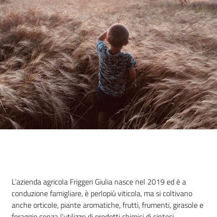
Agricoltura
in
cifre
Agricoltura,
caccia e
pesca
Argomenti
Descrizione
L’azienda agricola Friggeri Giulia nasce nel 2019 ed è a
Novità
conduzione famigliare, è perlopiù viticola, ma si coltivano
anche orticole, piante aromatiche, frutti, frumenti, girasole e
Servizi
foraggio senza l'utilizzo di prodotti chimici di sintesi.