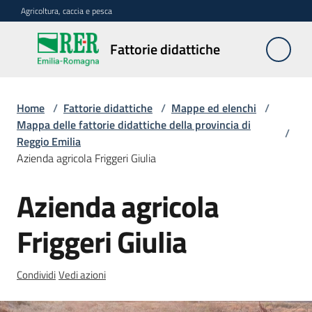
Vai al contenuto
Vai alla navigazione
Vai al footer
Agricoltura, caccia e pesca
Fattorie
Fattorie didattiche
didattiche
Home
/
Fattorie didattiche
/
Mappe ed elenchi
/
Trova
Mappa delle fattorie didattiche della provincia di
/
sulla
Reggio Emilia
mappa
Azienda agricola Friggeri Giulia
Menu selezionato
Azienda agricola
Requisiti
Salta al contenuto
necessari
Friggeri Giulia
Corsi
abilitanti
Condividi
Vedi azioni