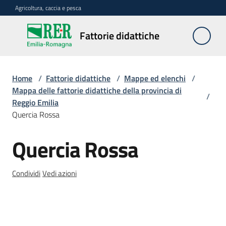
Vai al contenuto
Vai alla navigazione
Vai al footer
Agricoltura, caccia e pesca
Fattorie
Fattorie didattiche
didattiche
Home
/
Fattorie didattiche
/
Mappe ed elenchi
/
Trova
Mappa delle fattorie didattiche della provincia di
/
sulla
Reggio Emilia
mappa
Quercia Rossa
Menu selezionato
Quercia Rossa
Requisiti
Salta al contenuto
necessari
Condividi
Vedi azioni
Corsi
abilitanti