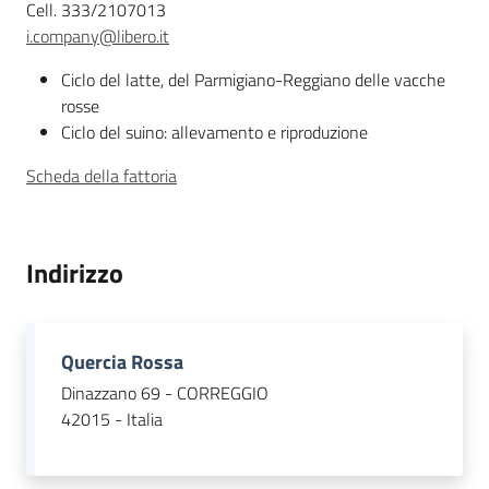
Descrizione
Cell. 333/2107013
i.company@libero.it
Agricoltura
Ciclo del latte, del Parmigiano-Reggiano delle vacche
in
rosse
cifre
Ciclo del suino: allevamento e riproduzione
Scheda della fattoria
Agricoltura,
Indirizzo
caccia e
pesca
Quercia Rossa
Argomenti
Dinazzano 69 - CORREGGIO
42015 - Italia
Novità
Servizi