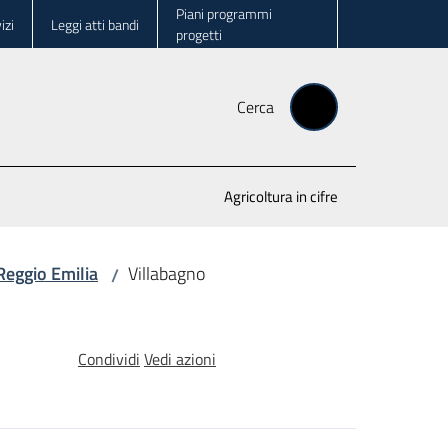
Piani programmi
izi
Leggi atti bandi
progetti
Cerca
Agricoltura in cifre
 Reggio Emilia
Villabagno
/
Condividi
Vedi azioni