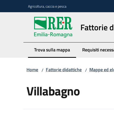
Vai al contenuto
Vai alla navigazione
Vai al footer
Agricoltura, caccia e pesca
Fattorie d
Trova sulla mappa
Requisiti necess
Menu selezionato
Home
Fattorie didattiche
Mappe ed el
/
/
Salta al contenuto
Villabagno