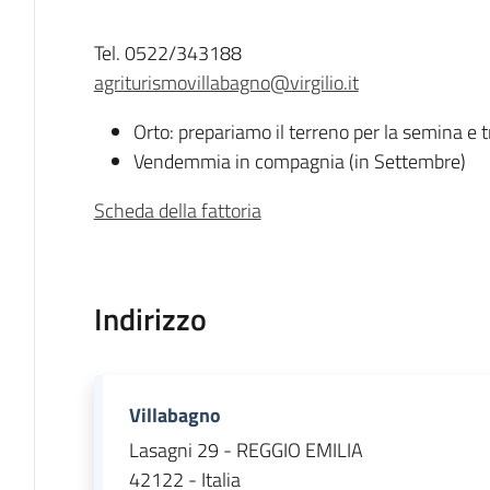
Descrizione
Tel. 0522/343188
agriturismovillabagno@virgilio.it
Orto: prepariamo il terreno per la semina e 
Vendemmia in compagnia (in Settembre)
Scheda della fattoria
Indirizzo
Villabagno
Lasagni 29 - REGGIO EMILIA
42122 - Italia