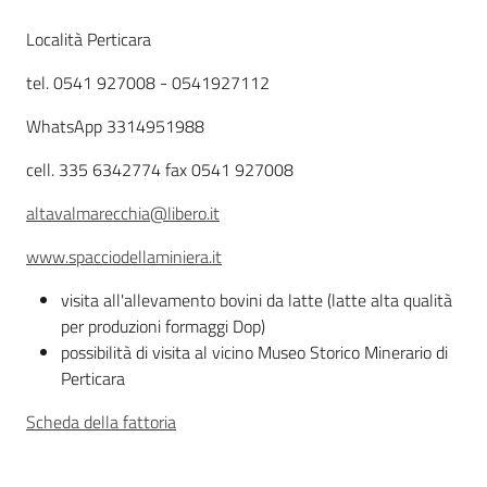
Descrizione
Località Perticara
Agricoltura
tel. 0541 927008 - 0541927112
in
cifre
WhatsApp 3314951988
cell. 335 6342774 fax 0541 927008
altavalmarecchia@libero.it
www.spacciodellaminiera.it
Agricoltura,
caccia e
visita all'allevamento bovini da latte (latte alta qualità
pesca
per produzioni formaggi Dop)
possibilità di visita al vicino Museo Storico Minerario di
Argomenti
Perticara
Scheda della fattoria
Novità
Servizi