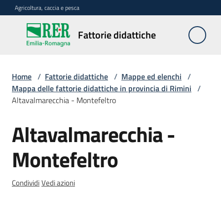
Vai al contenuto
Vai alla navigazione
Vai al footer
Agricoltura, caccia e pesca
Fattorie
Fattorie didattiche
didattiche
Home
/
Fattorie didattiche
/
Mappe ed elenchi
/
Trova
Mappa delle fattorie didattiche in provincia di Rimini
/
sulla
Altavalmarecchia - Montefeltro
mappa
Menu selezionato
Altavalmarecchia -
Salta al contenuto
Requisiti
necessari
Montefeltro
Corsi
Condividi
Vedi azioni
abilitanti