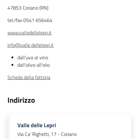
47853 Coriano (RN)
Agricoltura
tel./fax 0541 656464
in
www.valledellelepri.it
cifre
info@valle dellelepri.it
dall'uva al vino
dall'olivo all'olio
Agricoltura,
Scheda della fattoria
caccia e
pesca
Indirizzo
Argomenti
Novità
Valle delle Lepri
Via Ca' Righetti, 17 - Coriano
Servizi