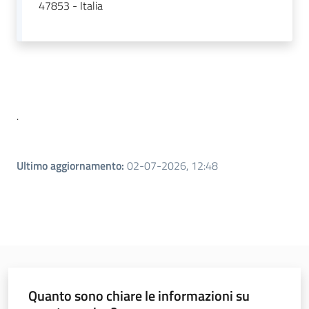
47853 - Italia
Leggi atti bandi
Piani programmi
progetti
.
Ultimo aggiornamento
:
02-07-2026, 12:48
Quanto sono chiare le informazioni su