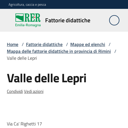
Vai al contenuto
Vai alla navigazione
Vai al footer
Agricoltura, caccia e pesca
Fattorie
Fattorie didattiche
didattiche
Home
/
Fattorie didattiche
/
Mappe ed elenchi
/
Trova
Mappa delle fattorie didattiche in provincia di Rimini
/
sulla
Valle delle Lepri
mappa
Menu selezionato
Valle delle Lepri
Salta al contenuto
Requisiti
necessari
Condividi
Vedi azioni
Corsi
abilitanti
Descrizione
Via Ca' Righetti 17