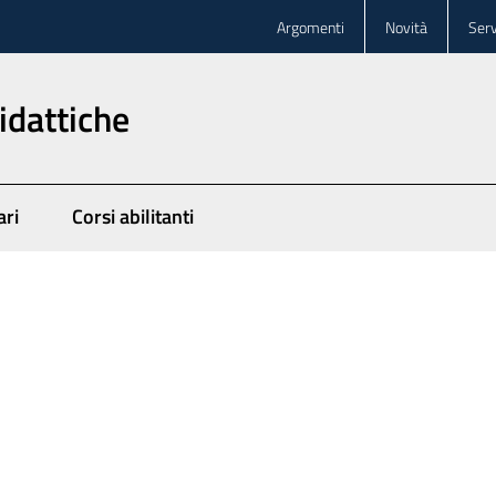
Argomenti
Novità
Serv
idattiche
ari
Corsi abilitanti