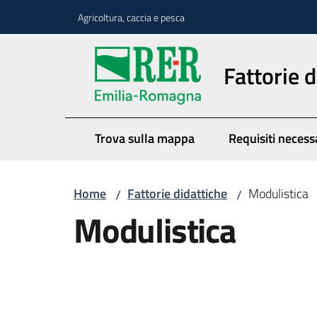
Vai al contenuto
Vai alla navigazione
Vai al footer
Agricoltura, caccia e pesca
Fattorie d
Trova sulla mappa
Requisiti necess
Home
Fattorie didattiche
Modulistica
/
/
Modulistica