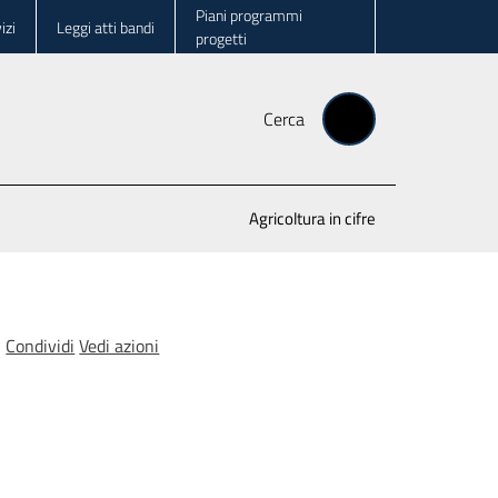
Piani programmi
izi
Leggi atti bandi
progetti
Cerca
Agricoltura in cifre
Condividi
Vedi azioni