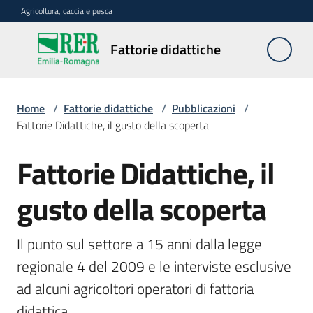
Vai al contenuto
Vai alla navigazione
Vai al footer
Agricoltura, caccia e pesca
Fattorie
Fattorie didattiche
didattiche
Home
/
Fattorie didattiche
/
Pubblicazioni
/
Trova
Fattorie Didattiche, il gusto della scoperta
sulla
mappa
Fattorie Didattiche, il
Salta al contenuto
Requisiti
gusto della scoperta
necessari
Il punto sul settore a 15 anni dalla legge 
Corsi
regionale 4 del 2009 e le interviste esclusive 
abilitanti
ad alcuni agricoltori operatori di fattoria 
didattica