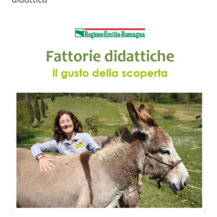
Agricoltura
in
cifre
Agricoltura,
caccia e
pesca
Argomenti
Novità
Servizi