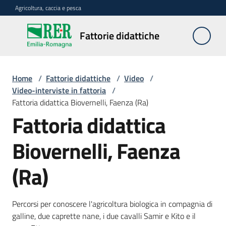
Vai al contenuto
Vai alla navigazione
Vai al footer
Agricoltura, caccia e pesca
Fattorie
Fattorie didattiche
didattiche
Home
/
Fattorie didattiche
/
Video
/
Trova
Video-interviste in fattoria
/
sulla
Fattoria didattica Biovernelli, Faenza (Ra)
mappa
Fattoria didattica
Requisiti
Biovernelli, Faenza
necessari
(Ra)
Corsi
abilitanti
Percorsi per conoscere l'agricoltura biologica in compagnia di
galline, due caprette nane, i due cavalli Samir e Kito e il