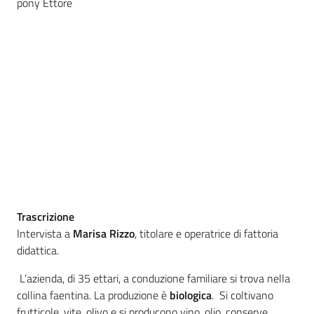
pony Ettore
Agricoltura
in
cifre
Agricoltura,
caccia e
pesca
Trascrizione
Intervista a
Marisa Rizzo
, titolare e operatrice di fattoria
Argomenti
didattica.
Novità
L’azienda, di 35 ettari, a conduzione familiare si trova nella
collina faentina. La produzione è
biologica
. Si coltivano
Servizi
frutticole, vite, olivo e si producono vino, olio, conserve,