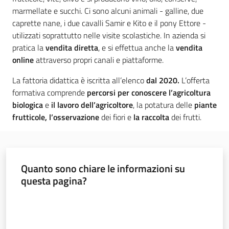
marmellate e succhi. Ci sono alcuni animali - galline, due
Leggi atti bandi
caprette nane, i due cavalli Samir e Kito e il pony Ettore -
utilizzati soprattutto nelle visite scolastiche. In azienda si
pratica la
vendita diretta
, e si effettua anche la
vendita
online
attraverso propri canali e piattaforme.
Piani programmi
La fattoria didattica è iscritta all’elenco
dal 2020.
L’offerta
progetti
formativa comprende
percorsi per conoscere l’agricoltura
biologica
e
il lavoro dell’agricoltore
, la potatura delle
piante
frutticole, l’osservazione
dei fiori e
la raccolta
dei frutti.
Quanto sono chiare le informazioni su
questa pagina?
Valuta da 1 a 5 stelle