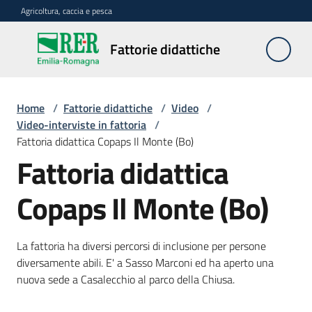
Vai al contenuto
Vai alla navigazione
Vai al footer
Agricoltura, caccia e pesca
Fattorie
Fattorie didattiche
didattiche
Home
/
Fattorie didattiche
/
Video
/
Trova
Video-interviste in fattoria
/
sulla
Fattoria didattica Copaps Il Monte (Bo)
mappa
Fattoria didattica
Requisiti
Copaps Il Monte (Bo)
necessari
La fattoria ha diversi percorsi di inclusione per persone
Corsi
diversamente abili. E' a Sasso Marconi ed ha aperto una
abilitanti
nuova sede a Casalecchio al parco della Chiusa.