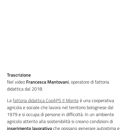
Agricoltura
in
cifre
Agricoltura,
Trascrizione
caccia e
Nel video
Francesca Mantovani
pesca
, operatore di fattoria
didattica dal 2018.
Argomenti
La
fattoria didattica CopAPS Il Monte
è una cooperativa
agricola e sociale che lavora nel territorio bolognese dal
Novità
1979 e si occupa di persone in difficoltà. In un ambiente
agricolo attento alla sostenibilità si creano condizioni di
Servizi
inserimento lavorativo
che possano generare autostima e