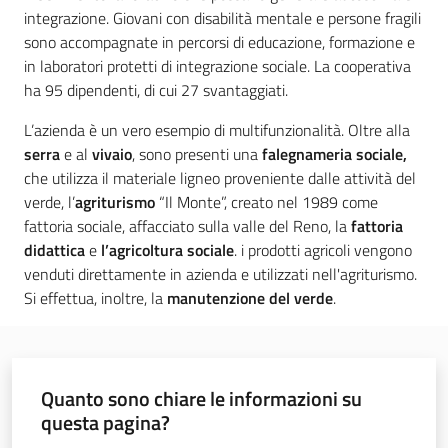
integrazione. Giovani con disabilità mentale e persone fragili
sono accompagnate in percorsi di educazione, formazione e
Leggi atti bandi
in laboratori protetti di integrazione sociale. La cooperativa
ha 95 dipendenti, di cui 27 svantaggiati.
L’azienda è un vero esempio di multifunzionalità. Oltre alla
Piani programmi
serra
e al
vivaio
, sono presenti una
falegnameria sociale,
progetti
che utilizza il materiale ligneo proveniente dalle attività del
verde, l’
agriturismo
“Il Monte”, creato nel 1989 come
fattoria sociale, affacciato sulla valle del Reno, la
fattoria
didattica
e
l’agricoltura sociale
. i prodotti agricoli vengono
venduti direttamente in azienda e utilizzati nell'agriturismo.
Si effettua, inoltre, la
manutenzione del verde
.
Quanto sono chiare le informazioni su
questa pagina?