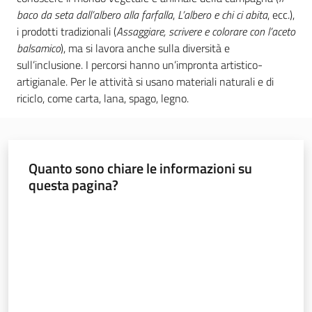
baco da seta dall’albero alla farfalla
,
L’albero e chi ci abita
, ecc.),
Leggi atti bandi
i prodotti tradizionali (
Assaggiare, scrivere e colorare con l’aceto
balsamico
), ma si lavora anche sulla diversità e
sull’inclusione. I percorsi hanno un’impronta artistico-
artigianale. Per le attività si usano materiali naturali e di
Piani programmi
riciclo, come carta, lana, spago, legno.
progetti
Quanto sono chiare le informazioni su
questa pagina?
Valuta da 1 a 5 stelle