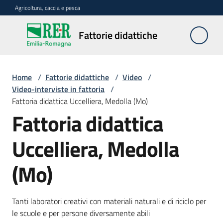
Vai al contenuto
Vai alla navigazione
Vai al footer
Agricoltura, caccia e pesca
Fattorie
Fattorie didattiche
didattiche
Home
/
Fattorie didattiche
/
Video
/
Trova
Video-interviste in fattoria
/
sulla
Fattoria didattica Uccelliera, Medolla (Mo)
mappa
Fattoria didattica
Requisiti
Uccelliera, Medolla
necessari
(Mo)
Corsi
abilitanti
Tanti laboratori creativi con materiali naturali e di riciclo per
le scuole e per persone diversamente abili