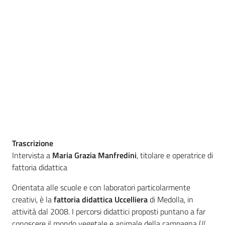
Agricoltura
in
cifre
Agricoltura,
caccia e
pesca
Trascrizione
Intervista a
Maria Grazia Manfredini
, titolare e operatrice di
fattoria didattica
Argomenti
Orientata alle scuole e con laboratori particolarmente
Novità
creativi, è la
fattoria didattica Uccelliera
di Medolla, in
attività dal 2008. I percorsi didattici proposti puntano a far
Servizi
conoscere il mondo vegetale e animale della campagna (
Il