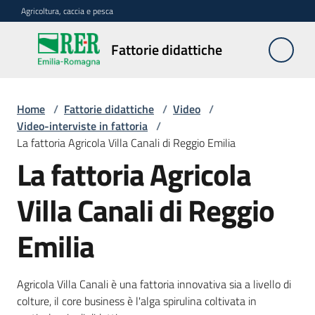
Vai al contenuto
Vai alla navigazione
Vai al footer
Agricoltura, caccia e pesca
Fattorie
Fattorie didattiche
didattiche
Home
/
Fattorie didattiche
/
Video
/
Trova
Video-interviste in fattoria
/
sulla
La fattoria Agricola Villa Canali di Reggio Emilia
mappa
La fattoria Agricola
Requisiti
Villa Canali di Reggio
necessari
Emilia
Corsi
abilitanti
Agricola Villa Canali è una fattoria innovativa sia a livello di
colture, il core business è l'alga spirulina coltivata in