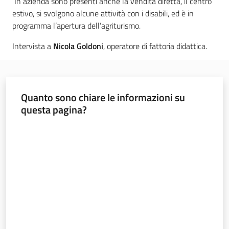
In azienda sono presenti anche la vendita diretta, il centro
estivo, si svolgono alcune attività con i disabili, ed è in
Leggi atti bandi
programma l’apertura dell’agriturismo.
Intervista a
Nicola Goldoni
, operatore di fattoria didattica.
Piani programmi
progetti
Quanto sono chiare le informazioni su
questa pagina?
Valuta da 1 a 5 stelle