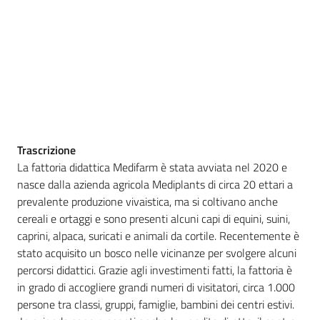
Agricoltura
in
cifre
Trascrizione
La fattoria didattica Medifarm è stata avviata nel 2020 e
Agricoltura,
nasce dalla azienda agricola Mediplants di circa 20 ettari a
caccia e
prevalente produzione vivaistica, ma si coltivano anche
pesca
cereali e ortaggi e sono presenti alcuni capi di equini, suini,
caprini, alpaca, suricati e animali da cortile. Recentemente è
Argomenti
stato acquisito un bosco nelle vicinanze per svolgere alcuni
percorsi didattici. Grazie agli investimenti fatti, la fattoria è
Novità
in grado di accogliere grandi numeri di visitatori, circa 1.000
persone tra classi, gruppi, famiglie, bambini dei centri estivi.
Servizi