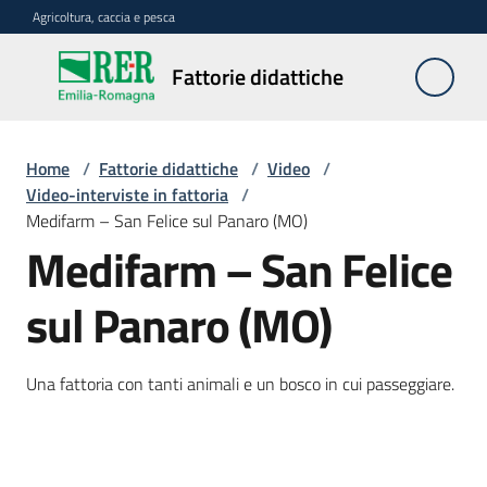
Vai al contenuto
Vai alla navigazione
Vai al footer
Agricoltura, caccia e pesca
Fattorie
Fattorie didattiche
didattiche
Home
/
Fattorie didattiche
/
Video
/
Trova
Video-interviste in fattoria
/
sulla
Medifarm – San Felice sul Panaro (MO)
mappa
Medifarm – San Felice
Requisiti
sul Panaro (MO)
necessari
Una fattoria con tanti animali e un bosco in cui passeggiare.
Corsi
abilitanti