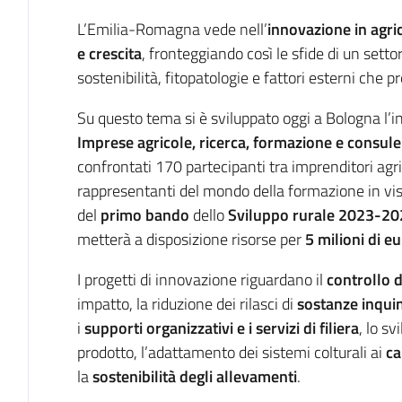
Introduzione
L’Emilia-Romagna vede nell’
innovazione in agri
e crescita
, fronteggiando così le sfide di un sett
sostenibilità, fitopatologie e fattori esterni che p
Su questo tema si è sviluppato oggi a Bologna l’i
Imprese agricole, ricerca, formazione e consul
confrontati 170 partecipanti tra imprenditori agric
rappresentanti del mondo della formazione in vis
del
primo bando
dello
Sviluppo rurale 2023-202
metterà a disposizione risorse per
5 milioni di e
I progetti di innovazione riguardano il
controllo d
impatto, la riduzione dei rilasci di
sostanze inquin
i
supporti organizzativi e i servizi di filiera
, lo sv
prodotto, l’adattamento dei sistemi colturali ai
ca
la
sostenibilità degli allevamenti
.