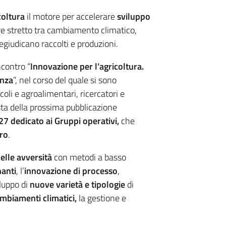
coltura
il motore per accelerare
sviluppo
ore stretto tra cambiamento climatico,
regiudicano raccolti e produzioni.
ncontro “
Innovazione per l’agricoltura.
enza
”, nel corso del quale si sono
oli e agroalimentari, ricercatori e
ta della prossima pubblicazione
7 dedicato ai Gruppi operativi,
che
uro
.
elle avversità
con metodi a basso
anti
, l’
innovazione di processo
,
iluppo di
nuove varietà e tipologie
di
mbiamenti climatici,
la
gestione e