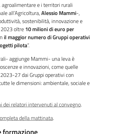
 agroalimentare e i territori rurali
le all’Agricoltura,
Alessio Mammi
-,
duttività, sostenibilità, innovazione e
l 2023 oltre
10 milioni di euro per
on
il maggior numero di Gruppi operativi
getti pilota
”.
rurali- aggiunge Mammi- una leva è
noscenze e innovazioni, come quelle
e 2023-27 dai Gruppi operativi con
tutte le dimensioni: ambientale, sociale e
i dei relatori intervenuti al convegno
.
completa della mattinata
.
 e formazione