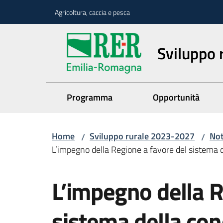
Vai al contenuto
Vai alla navigazione
Vai al footer
Agricoltura, caccia e pesca
Sviluppo
Programma
Opportunità
Home
Sviluppo rurale 2023-2027
Not
/
/
L’impegno della Regione a favore del sistema d
Salta al contenuto
L’impegno della R
sistema della con