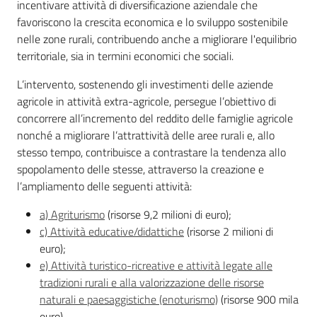
incentivare attività di diversificazione aziendale che
Argomenti
favoriscono la crescita economica e lo sviluppo sostenibile
nelle zone rurali, contribuendo anche a migliorare l'equilibrio
Novità
territoriale, sia in termini economici che sociali.
Servizi
L’intervento, sostenendo gli investimenti delle aziende
agricole in attività extra-agricole, persegue l’obiettivo di
Leggi atti bandi
concorrere all’incremento del reddito delle famiglie agricole
nonché a migliorare l’attrattività delle aree rurali e, allo
stesso tempo, contribuisce a contrastare la tendenza allo
spopolamento delle stesse, attraverso la creazione e
Piani programmi
l’ampliamento delle seguenti attività:
progetti
a) Agriturismo
(risorse 9,2 milioni di euro);
c) Attività educative/didattiche
(risorse 2 milioni di
euro);
e) Attività turistico-ricreative e attività legate alle
tradizioni rurali e alla valorizzazione delle risorse
naturali e paesaggistiche (enoturismo)
(risorse 900 mila
euro).