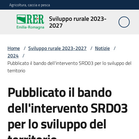
Vai al contenuto
Vai alla navigazione
Vai al footer
Agricoltura, caccia e pesca
Sviluppo rurale 2023-
Sviluppo
2027
rurale
2023-
2027
Home
/
Sviluppo rurale 2023-2027
/
Notizie
/
2024
/
Pubblicato il bando dell'intervento SRD03 per lo sviluppo del
territorio
Programma
Pubblicato il bando
Salta al contenuto
Opportunità
dell'intervento SRD03
per lo sviluppo del
Disposizioni
attuative
regionali