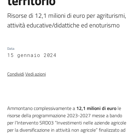
territorio
Risorse di 12,1 milioni di euro per agriturismi, 
Normativa
attività educative/didattiche ed enoturismo
Data
:
15 gennaio 2024
Newsletter
Condividi
Vedi azioni
Introduzione
Agricoltura,
Ammontano complessivamente a
12,1 milioni di euro
le
caccia e
risorse della programmazione 2023-2027 messe a bando
pesca
per l’Intervento SRD03 “Investimenti nelle aziende agricole
per la diversificazione in attività non agricole” finalizzato ad