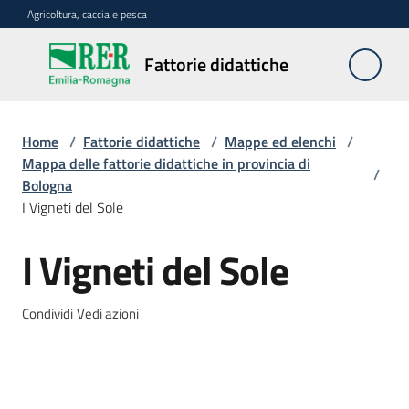
Vai al contenuto
Vai alla navigazione
Vai al footer
Agricoltura, caccia e pesca
Fattorie
Fattorie didattiche
didattiche
Home
/
Fattorie didattiche
/
Mappe ed elenchi
/
Trova
Mappa delle fattorie didattiche in provincia di
/
sulla
Bologna
mappa
I Vigneti del Sole
Menu selezionato
I Vigneti del Sole
Requisiti
Salta al contenuto
necessari
Condividi
Vedi azioni
Corsi
abilitanti