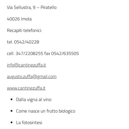
Descrizione
Via Sellustra, 9 – Piratello
Agricoltura
40026 Imola
in
Recapiti telefonici:
cifre
tel. 0542/40228
cell. 347/2208255 fax 0542/635505
info@cantinezuffa.it
Agricoltura,
caccia e
augusto.zuffa@gmail.com
pesca
www.cantinezuffa.it
Argomenti
Dalla vigna al vino
Come nasce un frutto biologico
Novità
La fotosintesi
Servizi