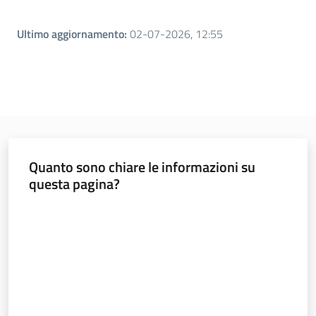
Leggi atti bandi
Ultimo aggiornamento
:
02-07-2026, 12:55
Piani programmi
progetti
Quanto sono chiare le informazioni su
questa pagina?
Valuta da 1 a 5 stelle