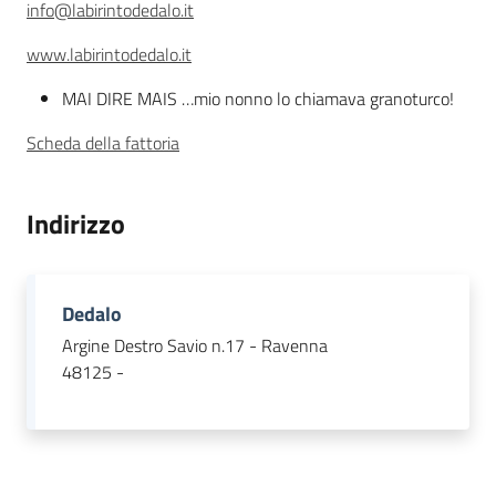
Descrizione
info@labirintodedalo.it
www.labirintodedalo.it
Agricoltura
in
MAI DIRE MAIS …mio nonno lo chiamava granoturco!
cifre
Scheda della fattoria
Indirizzo
Agricoltura,
caccia e
Dedalo
pesca
Argine Destro Savio n.17 - Ravenna
48125 -
Argomenti
Novità
Servizi