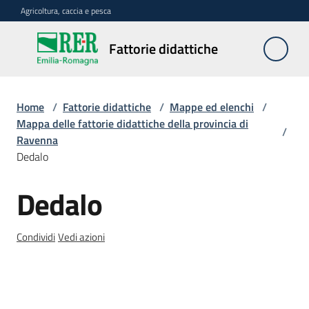
Vai al contenuto
Vai alla navigazione
Vai al footer
Agricoltura, caccia e pesca
Fattorie
Fattorie didattiche
didattiche
Home
/
Fattorie didattiche
/
Mappe ed elenchi
/
Trova
Mappa delle fattorie didattiche della provincia di
/
sulla
Ravenna
mappa
Dedalo
Menu selezionato
Dedalo
Requisiti
Salta al contenuto
necessari
Condividi
Vedi azioni
Corsi
abilitanti