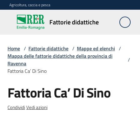
Vai al contenuto
Vai alla navigazione
Vai al footer
Agricoltura, caccia e pesca
Fattorie
Fattorie didattiche
didattiche
Home
/
Fattorie didattiche
/
Mappe ed elenchi
/
Trova
Mappa delle fattorie didattiche della provincia di
/
sulla
Ravenna
mappa
Fattoria Ca’ Di Sino
Menu selezionato
Fattoria Ca’ Di Sino
Requisiti
Salta al contenuto
necessari
Condividi
Vedi azioni
Corsi
abilitanti