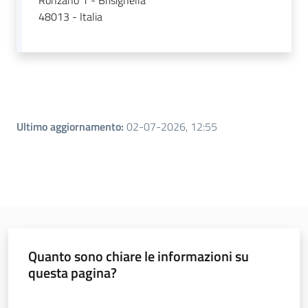
Ronzano 1 - Brisighella
48013 - Italia
Leggi atti bandi
Piani programmi
progetti
Ultimo aggiornamento
:
02-07-2026, 12:55
Quanto sono chiare le informazioni su
questa pagina?
Valuta da 1 a 5 stelle