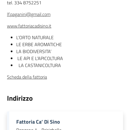
Descrizione
tel. 334 8752251
lf.paganini@gmail.com
Agricoltura
in
www.fattoriacadisino.it
cifre
L’ORTO NATURALE
LE ERBE AROMATICHE
LA BIODIVERSITA’
LE API E L’APICOLTURA
LA CASTANICOLTURA
Agricoltura,
caccia e
Scheda della fattoria
pesca
Indirizzo
Argomenti
Novità
Fattoria Ca’ Di Sino
Servizi