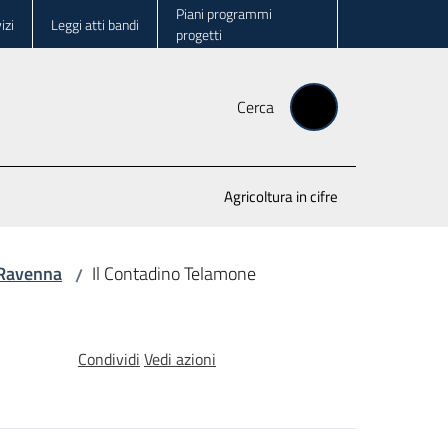
Piani programmi
izi
Leggi atti bandi
progetti
Cerca
Agricoltura in cifre
i Ravenna
Il Contadino Telamone
/
Condividi
Vedi azioni