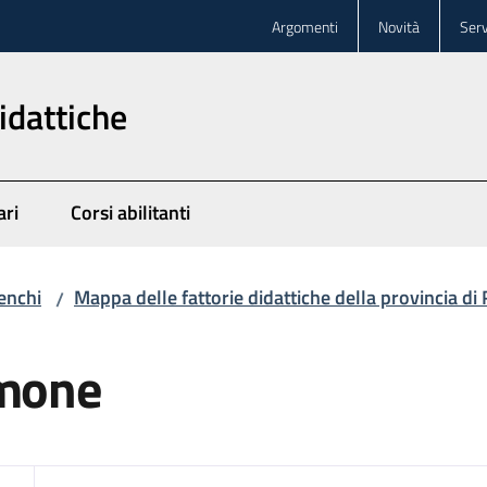
Argomenti
Novità
Serv
idattiche
ari
Corsi abilitanti
enchi
Mappa delle fattorie didattiche della provincia d
/
amone