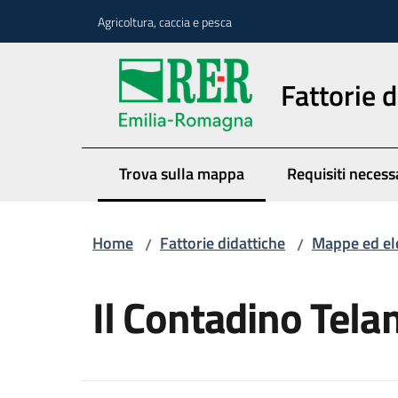
Vai al contenuto
Vai alla navigazione
Vai al footer
Agricoltura, caccia e pesca
Fattorie d
Trova sulla mappa
Requisiti necess
Menu selezionato
Home
Fattorie didattiche
Mappe ed el
/
/
Salta al contenuto
Il Contadino Tel