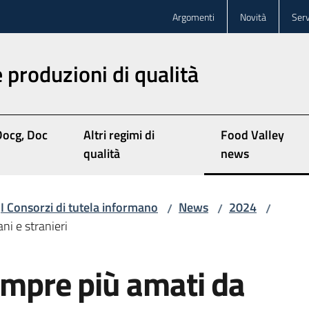
Argomenti
Novità
Serv
 produzioni di qualità
Docg, Doc
Altri regimi di
Food Valley
Menu selezionat
qualità
news
I Consorzi di tutela informano
News
2024
/
/
/
ani e stranieri
sempre più amati da