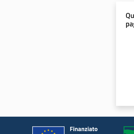
Qu
pa
Valut