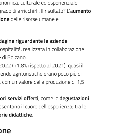
ronomica, culturale ed esperienziale
ado di arricchirli. Il risultato? L’a
umento
ione
delle risorse umane e
dagine riguardante le aziende
 ospitalità, realizzata in collaborazione
 di Bolzano.
2022 (+1,8% rispetto al 2021), quasi il
iende agrituristiche erano poco più di
, con un valore della produzione di 1,5
ri servizi offerti
, come le
degustazioni
esentano il cuore dell’esperienza; tra le
orie didattiche
.
ione