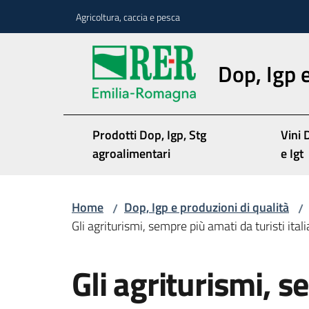
Vai al contenuto
Vai alla navigazione
Vai al footer
Agricoltura, caccia e pesca
Dop, Igp e
Prodotti Dop, Igp, Stg
Vini 
agroalimentari
e Igt
Home
Dop, Igp e produzioni di qualità
/
/
Gli agriturismi, sempre più amati da turisti itali
Salta al contenuto
Gli agriturismi, 