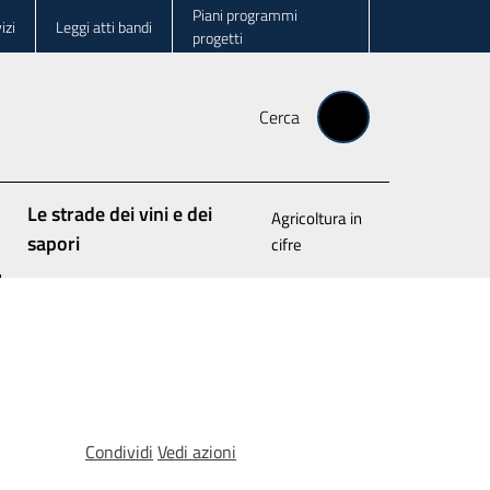
Piani programmi
izi
Leggi atti bandi
progetti
Cerca
Le strade dei vini e dei
Agricoltura in
o
sapori
cifre
Condividi
Vedi azioni