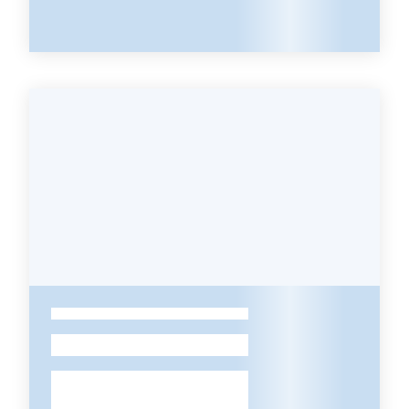
Novità
Servizi
Leggi atti bandi
Piani programmi
progetti
-