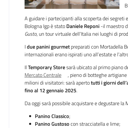
B
A guidare i partecipanti alla scoperta dei segreti e
Bologna Igp è stato
Daniele Reponi
-il maestro d
Gusto
, un tour virtuale dell’Italia nei luoghi di pr
I
due panini gourmet
preparati con Mortadella Bo
internazionali erano ispirati uno all’estate e l’al
Il
Temporary Store
sarà ubicato al primo piano de
Mercato Centrale
, pieno di botteghe artigiane
milioni di visitatori: sarà aperto
tutti i giorni del
fino al 12 gennaio 2025
.
Da oggi sarà possibile acquistare e degustare la 
Panino Classico
;
Panino Gustoso
con stracciatella e lime;