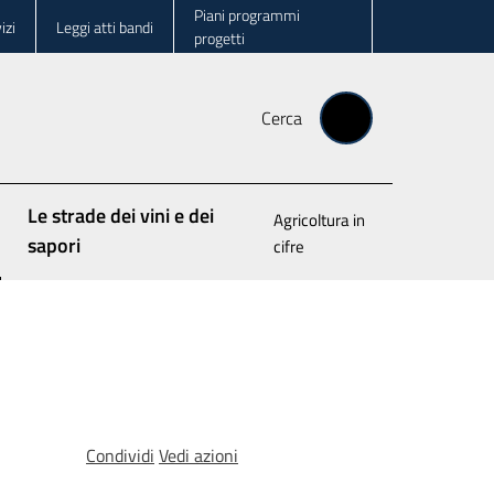
Piani programmi
izi
Leggi atti bandi
progetti
Cerca
Le strade dei vini e dei
Agricoltura in
o
sapori
cifre
Condividi
Vedi azioni