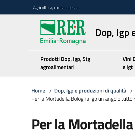
Vai al contenuto
Vai alla navigazione
Vai al footer
Agricoltura, caccia e pesca
Dop, Igp e
Prodotti Dop, Igp, Stg
Vini 
agroalimentari
e Igt
Home
Dop, Igp e produzioni di qualità
/
/
Per la Mortadella Bologna Igp un angolo tutto 
Salta al contenuto
Per la Mortadella