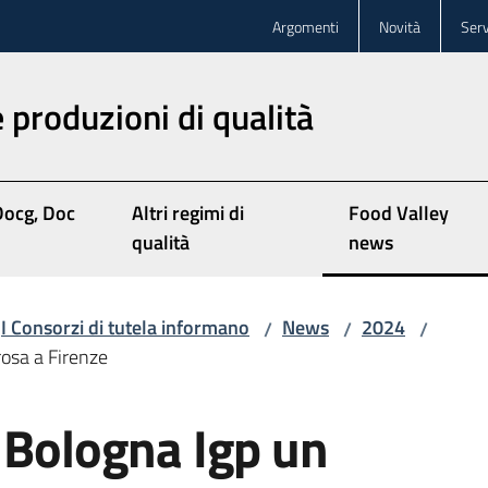
Argomenti
Novità
Serv
 produzioni di qualità
Docg, Doc
Altri regimi di
Food Valley
Menu selezionat
qualità
news
I Consorzi di tutela informano
News
2024
/
/
/
rosa a Firenze
 Bologna Igp un