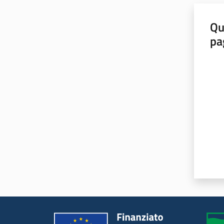
Qu
pa
Valut