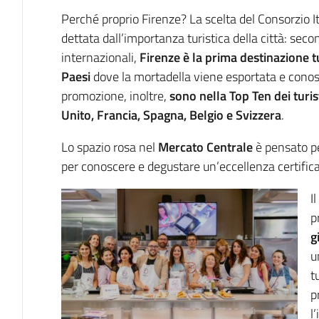
Perché proprio Firenze? La scelta del Consorzio I
dettata dall’importanza turistica della città: secon
internazionali,
Firenze è la prima destinazione tu
Paesi
dove la mortadella viene esportata e conosci
promozione, inoltre,
sono nella
Top Ten dei turist
Unito, Francia, Spagna, Belgio e Svizzera
.
Lo spazio rosa nel
Mercato Centrale
è pensato per
per conoscere e degustare un’eccellenza certifica
I
p
g
u
t
p
l