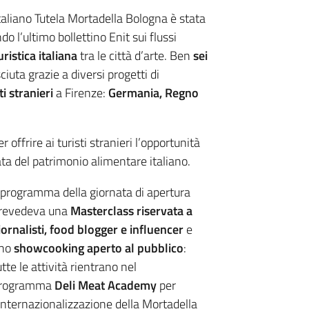
taliano Tutela Mortadella Bologna è stata
do l’ultimo bollettino Enit sui flussi
ristica italiana
tra le città d’arte. Ben
sei
uta grazie a diversi progetti di
i stranieri
a Firenze:
Germania, Regno
 offrire ai turisti stranieri l’opportunità
ta del patrimonio alimentare italiano.
l programma della giornata di apertura
revedeva una
Masterclass riservata a
iornalisti, food blogger e influencer
e
no
showcooking aperto al pubblico
:
utte le attività rientrano nel
rogramma
Deli Meat Academy
per
’internazionalizzazione della Mortadella