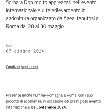
Igt
Sorbara Dop molto apprezzati nell’evento 
internazionale sul telerilevamento in 
Altri
agricoltura organizzato da Agea, tenutosi a 
regimi
Roma dal 28 al 30 maggio
di
qualità
Data
:
07 giugno 2024
Food
Valley
news
Condividi
Vedi azioni
Menu selezionato
Le
strade
dei
Introduzione
Presente anche l’Emilia-Romagna a Roma, con i suoi
vini
prodotti di eccellenza, in occasione del prestigioso evento
e
internazionale
Ice Conference 2024
.
dei