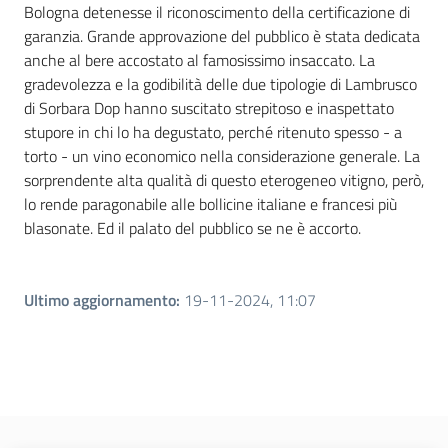
Bologna detenesse il riconoscimento della certificazione di
Novità
garanzia. Grande approvazione del pubblico è stata dedicata
anche al bere accostato al famosissimo insaccato. La
Servizi
gradevolezza e la godibilità delle due tipologie di Lambrusco
di Sorbara Dop hanno suscitato strepitoso e inaspettato
Leggi atti bandi
stupore in chi lo ha degustato, perché ritenuto spesso - a
torto - un vino economico nella considerazione generale. La
sorprendente alta qualità di questo eterogeneo vitigno, però,
lo rende paragonabile alle bollicine italiane e francesi più
Piani programmi
blasonate. Ed il palato del pubblico se ne è accorto.
progetti
Ultimo aggiornamento
:
19-11-2024, 11:07