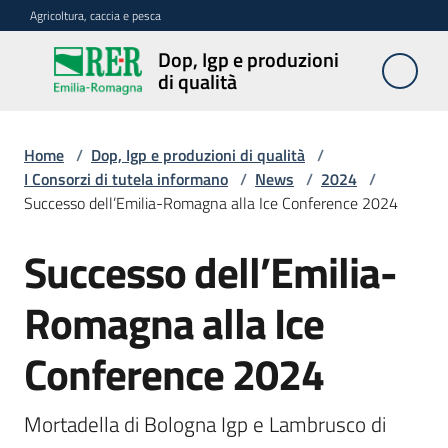
Vai al contenuto
Vai alla navigazione
Vai al footer
Agricoltura, caccia e pesca
Dop, Igp e produzioni
Dop, Igp e
di qualità
produzioni
di qualità
Home
/
Dop, Igp e produzioni di qualità
/
I Consorzi di tutela informano
/
News
/
2024
/
Successo dell’Emilia-Romagna alla Ice Conference 2024
Prodotti
Dop,
Igp,
Successo dell’Emilia-
Salta al contenuto
Stg
agroalimentari
Romagna alla Ice
Vini
Conference 2024
Docg,
Doc
Mortadella di Bologna Igp e Lambrusco di 
e