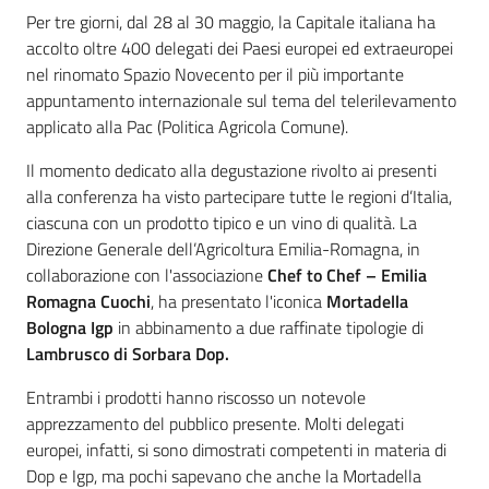
sapori
Per tre giorni, dal 28 al 30 maggio, la Capitale italiana ha
accolto oltre 400 delegati dei Paesi europei ed extraeuropei
nel rinomato Spazio Novecento per il più importante
appuntamento internazionale sul tema del telerilevamento
applicato alla Pac (Politica Agricola Comune).
Agricoltura
Il momento dedicato alla degustazione rivolto ai presenti
in
alla conferenza ha visto partecipare tutte le regioni d’Italia,
cifre
ciascuna con un prodotto tipico e un vino di qualità. La
Direzione Generale dell’Agricoltura Emilia-Romagna, in
collaborazione con l'associazione
Chef to Chef – Emilia
Romagna Cuochi
, ha presentato l'iconica
Mortadella
Bologna Igp
in abbinamento a due raffinate tipologie di
Agricoltura,
Lambrusco di Sorbara Dop.
caccia e
pesca
Entrambi i prodotti hanno riscosso un notevole
apprezzamento del pubblico presente. Molti delegati
europei, infatti, si sono dimostrati competenti in materia di
Argomenti
Dop e Igp, ma pochi sapevano che anche la Mortadella