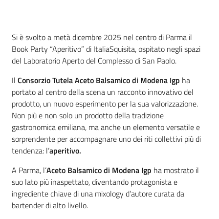
sapori
Introduzione
Si è svolto a metà dicembre 2025 nel centro di Parma il
Book Party “Aperitivo” di ItaliaSquisita, ospitato negli spazi
del Laboratorio Aperto del Complesso di San Paolo.
Agricoltura
in
Il
Consorzio Tutela Aceto Balsamico di Modena Igp
ha
cifre
portato al centro della scena un racconto innovativo del
prodotto, un nuovo esperimento per la sua valorizzazione.
Non più e non solo un prodotto della tradizione
gastronomica emiliana, ma anche un elemento versatile e
sorprendente per accompagnare uno dei riti collettivi più di
tendenza: l’
aperitivo.
Agricoltura,
caccia e
A Parma, l’
Aceto Balsamico di Modena Igp
ha mostrato il
pesca
suo lato più inaspettato, diventando protagonista e
ingrediente chiave di una mixology d’autore curata da
Argomenti
bartender di alto livello.