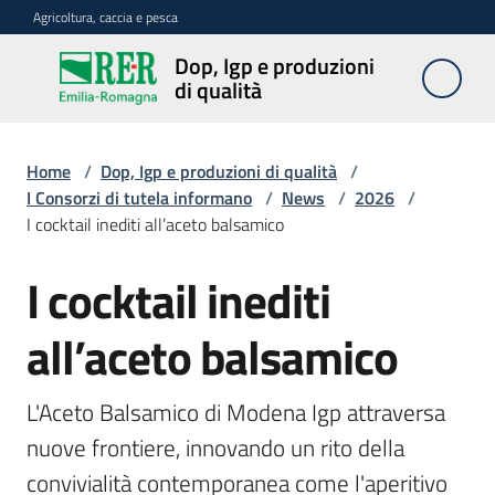
Vai al contenuto
Vai alla navigazione
Vai al footer
Agricoltura, caccia e pesca
Dop, Igp e produzioni
Dop, Igp e
di qualità
produzioni
di qualità
Home
/
Dop, Igp e produzioni di qualità
/
I Consorzi di tutela informano
/
News
/
2026
/
I cocktail inediti all’aceto balsamico
Prodotti
Dop,
Igp,
I cocktail inediti
Salta al contenuto
Stg
agroalimentari
all’aceto balsamico
Vini
L'Aceto Balsamico di Modena Igp attraversa 
Docg,
nuove frontiere, innovando un rito della 
Doc
e
convivialità contemporanea come l'aperitivo