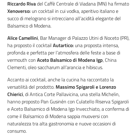
Riccardo Riva
del Caffè Centrale di Viadana (MN) ha firmato
Novità
Xenoverso:
un cocktail in cui vodka, aperitivo italiano e
succo di melograno si intrecciano all’acidità elegante del
Servizi
Balsamico di Modena.
Leggi atti bandi
Alice Camellini
, Bar Manager di Palazzo Utini di Noceto (PR),
ha proposto il cocktail
Autartico:
una proposta intensa,
profonda e perfetta per l’atmosfera delle feste a base di
vermouth con
Aceto Balsamico di Modena Igp
, China
Piani programmi
Clementi, oleo saccharum all’arancia e hibiscus.
progetti
Accanto ai cocktail, anche la cucina ha raccontato la
versatilità del prodotto.
Massimo Spigaroli e Lorenzo
Chierici
, di Antica Corte Pallavicina, una stella Michelin,
hanno proposto Pan Gusinén con Culatello Riserva Spigaroli
e Aceto Balsamico di Modena Igp Invecchiato, a conferma di
come il Balsamico di Modena sappia muoversi con
naturalezza tra alta gastronomia e nuove occasioni di
consumo.