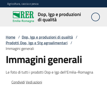
Vai al contenuto
Vai alla navigazione
Vai al footer
Agricoltura, caccia e pesca
Dop, Igp e produzioni
Dop, Igp e
di qualità
produzioni
di qualità
Home
/
Dop, Igp e produzioni di qualità
/
Prodotti Dop, Igp e Stg agroalimentari
/
Immagini generali
Prodotti
Immagini generali
Dop,
Igp,
Stg
agroalimentari
Le foto di tutti i prodotti Dop e Igp dell'Emilia-Romagna
Menu selezionato
Condividi
Vedi azioni
Vini
Docg,
Doc
e