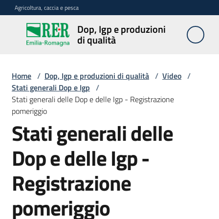
Vai al contenuto
Vai alla navigazione
Vai al footer
Agricoltura, caccia e pesca
Dop, Igp e produzioni
Dop, Igp e
di qualità
produzioni
di qualità
Home
/
Dop, Igp e produzioni di qualità
/
Video
/
Stati generali Dop e Igp
/
Stati generali delle Dop e delle Igp - Registrazione
Prodotti
pomeriggio
Dop,
Igp,
Stati generali delle
Stg
agroalimentari
Dop e delle Igp -
Vini
Registrazione
Docg,
Doc
pomeriggio
e