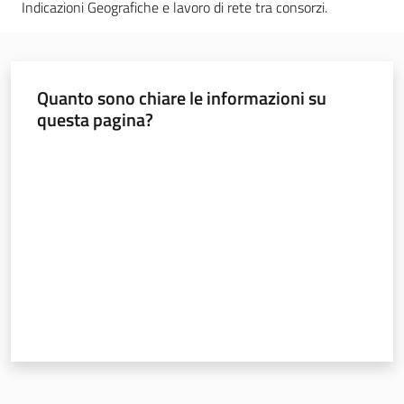
sapori
Indicazioni Geografiche e lavoro di rete tra consorzi.
Quanto sono chiare le informazioni su
questa pagina?
Agricoltura
in
Valuta da 1 a 5 stelle
cifre
Agricoltura,
caccia e
pesca
Argomenti