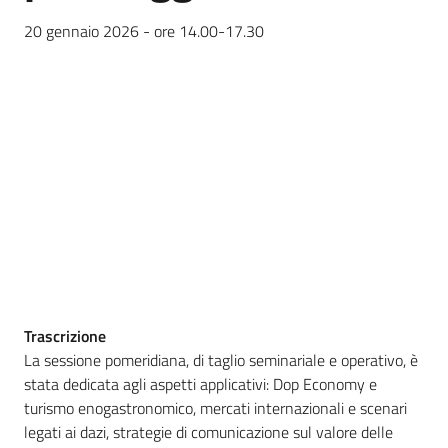
Igt
20 gennaio 2026 - ore 14.00-17.30
Altri
regimi
di
qualità
Food
Valley
news
Le
strade
Trascrizione
dei
La sessione pomeridiana, di taglio seminariale e operativo, è
vini
stata dedicata agli aspetti applicativi: Dop Economy e
e
turismo enogastronomico, mercati internazionali e scenari
dei
legati ai dazi, strategie di comunicazione sul valore delle