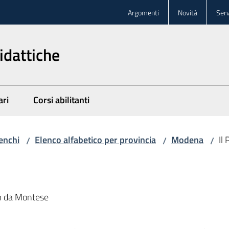
Argomenti
Novità
Serv
idattiche
ari
Corsi abilitanti
enchi
Elenco alfabetico per provincia
Modena
Il
/
/
/
km da Montese