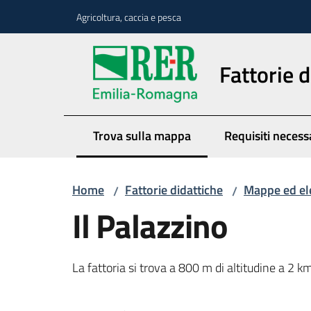
Vai al contenuto
Vai alla navigazione
Vai al footer
Agricoltura, caccia e pesca
Fattorie d
Trova sulla mappa
Requisiti necess
Menu selezionato
Home
Fattorie didattiche
Mappe ed el
/
/
Il Palazzino
La fattoria si trova a 800 m di altitudine a 2 