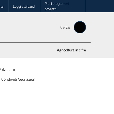
Piani programmi
izi
Leggi atti bandi
progetti
Cerca
Agricoltura in cifre
 Palazzino
Condividi
Vedi azioni