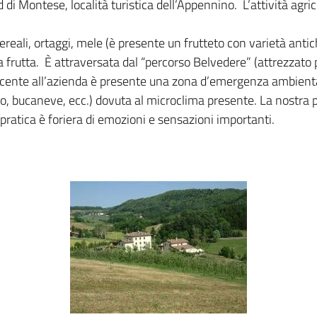
 di Montese, località turistica dell’Appennino. L’attività agri
reali, ortaggi, mele (è presente un frutteto con varietà antich
ella frutta. È attraversata dal “percorso Belvedere” (attrezza
cente all’azienda è presente una zona d’emergenza ambiental
hio, bucaneve, ecc.) dovuta al microclima presente. La nostra 
 pratica è foriera di emozioni e sensazioni importanti.