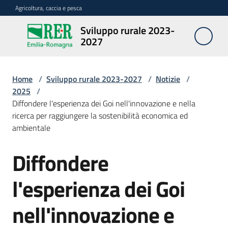
Vai al contenuto
Vai alla navigazione
Vai al footer
Agricoltura, caccia e pesca
Sviluppo rurale 2023-
Sviluppo
2027
rurale
2023-
2027
Home
/
Sviluppo rurale 2023-2027
/
Notizie
/
2025
/
Diffondere l'esperienza dei Goi nell'innovazione e nella
ricerca per raggiungere la sostenibilità economica ed
Programma
ambientale
Diffondere
Salta al contenuto
Opportunità
l'esperienza dei Goi
Disposizioni
nell'innovazione e
attuative
regionali