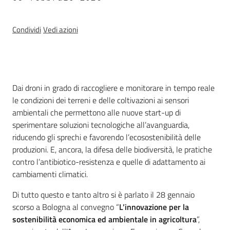
Argomenti
Condividi
Vedi azioni
Novità
Servizi
Leggi atti bandi
Introduzione
Dai droni in grado di raccogliere e monitorare in tempo reale
le condizioni dei terreni e delle coltivazioni ai sensori
ambientali che permettono alle nuove start-up di
sperimentare soluzioni tecnologiche all’avanguardia,
Piani programmi
riducendo gli sprechi e favorendo l’ecosostenibilità delle
progetti
produzioni. E, ancora, la difesa delle biodiversità, le pratiche
contro l’antibiotico-resistenza e quelle di adattamento ai
cambiamenti climatici.
Di tutto questo e tanto altro si è parlato il 28 gennaio
scorso a Bologna al convegno “
L’innovazione per la
sostenibilità economica ed ambientale in agricoltura
”,