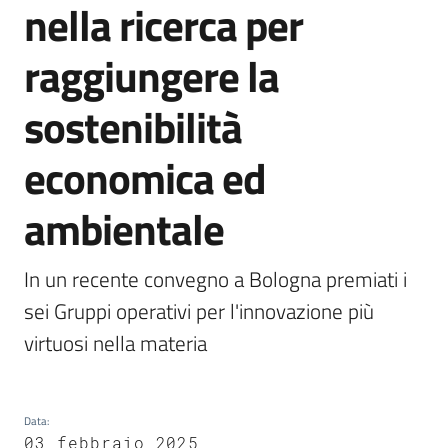
nella ricerca per
raggiungere la
Normativa
sostenibilità
economica ed
ambientale
Newsletter
In un recente convegno a Bologna premiati i 
sei Gruppi operativi per l'innovazione più 
virtuosi nella materia
Agricoltura,
caccia e
pesca
Data
:
03 febbraio 2025