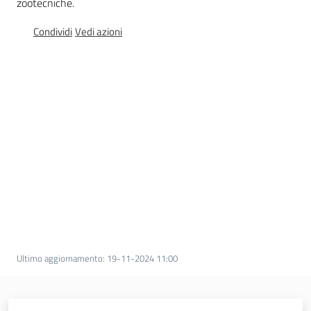
Igt
zootecniche.
Condividi
Vedi azioni
Altri
regimi
di
qualità
Food
Valley
news
Le
strade
dei
Ultimo aggiornamento
:
19-11-2024 11:00
vini
e
dei