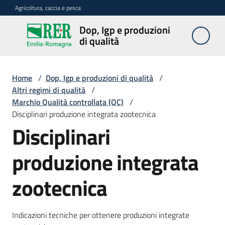
Vai al contenuto
Vai alla navigazione
Vai al footer
Agricoltura, caccia e pesca
Dop, Igp e produzioni
Dop, Igp e
di qualità
produzioni
di qualità
Home
/
Dop, Igp e produzioni di qualità
/
Altri regimi di qualità
/
Marchio Qualità controllata (QC)
/
Prodotti
Disciplinari produzione integrata zootecnica
Dop,
Igp,
Disciplinari
Stg
agroalimentari
produzione integrata
Vini
zootecnica
Docg,
Doc
e
Indicazioni tecniche per ottenere produzioni integrate