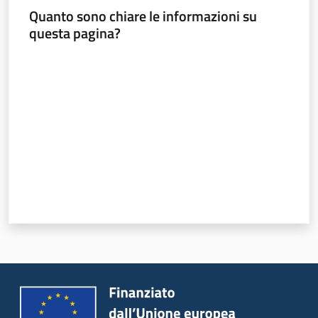
sapori
Quanto sono chiare le informazioni su
questa pagina?
Valuta da 1 a 5 stelle
Agricoltura
in
cifre
Agricoltura,
caccia e
pesca
Argomenti