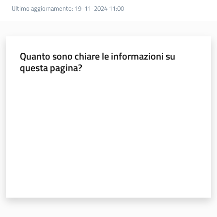
Igt
Ultimo aggiornamento
:
19-11-2024 11:00
Altri
regimi
di
Quanto sono chiare le informazioni su
qualità
questa pagina?
Valuta da 1 a 5 stelle
Food
Valley
news
Le
strade
dei
vini
e
dei