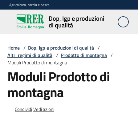
Vai al contenuto
Vai alla navigazione
Vai al footer
Agricoltura, caccia e pesca
Dop, Igp e produzioni
Dop, Igp e
di qualità
produzioni
di qualità
Home
/
Dop, Igp e produzioni di qualità
/
Altri regimi di qualità
/
Prodotto di montagna
/
Moduli Prodotto di montagna
Prodotti
Dop,
Moduli Prodotto di
Igp,
Stg
montagna
agroalimentari
Vini
Condividi
Vedi azioni
Docg,
Doc
e