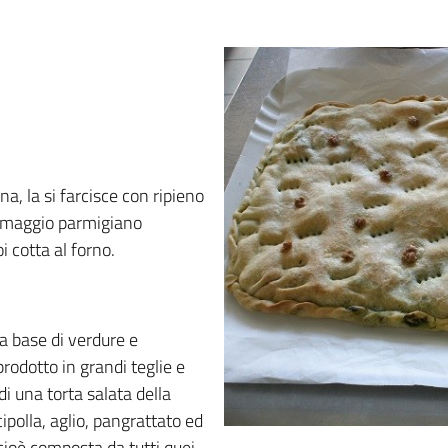
a, la si farcisce con ripieno
ormaggio parmigiano
i cotta al forno.
a base di verdure e
prodotto in grandi teglie e
di una torta salata della
cipolla, aglio, pangrattato ed
cioè composta da tutti quei