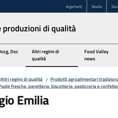
Argomenti
Novità
Serv
 produzioni di qualità
Docg, Doc
Altri regimi di
Food Valley
qualità
news
Altri regimi di qualità
Prodotti agroalimentari tradiziona
/
Paste fresche, panetteria, biscotteria, pasticceria e confette
gio Emilia