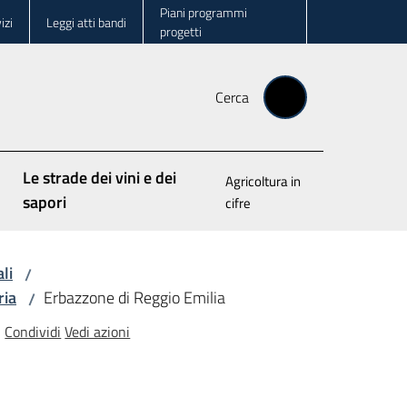
Piani programmi
izi
Leggi atti bandi
progetti
Cerca
Le strade dei vini e dei
Agricoltura in
sapori
cifre
li
/
ria
Erbazzone di Reggio Emilia
/
Condividi
Vedi azioni