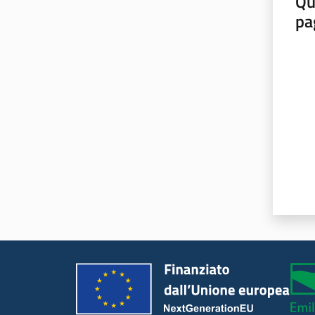
Qu
pa
Valut