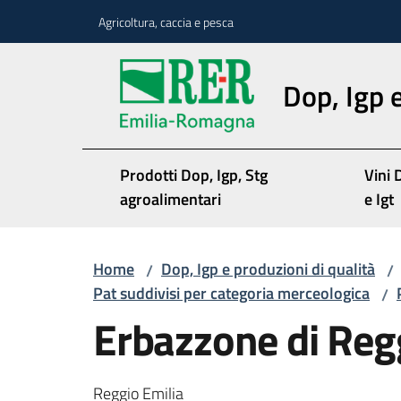
Vai al contenuto
Vai alla navigazione
Vai al footer
Agricoltura, caccia e pesca
Dop, Igp e
Prodotti Dop, Igp, Stg
Vini 
agroalimentari
e Igt
Home
Dop, Igp e produzioni di qualità
/
/
Pat suddivisi per categoria merceologica
/
Erbazzone di Reg
Reggio Emilia