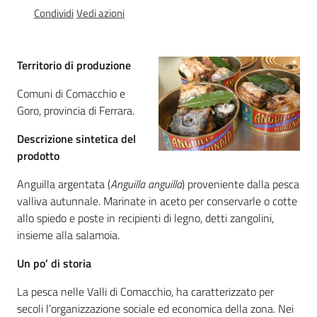
Igt
Condividi
Vedi azioni
Altri
regimi
Territorio di produzione
di
qualità
Comuni di Comacchio e
Goro, provincia di Ferrara.
Descrizione sintetica del
Food
prodotto
Valley
news
Anguilla argentata (
Anguilla anguilla
) proveniente dalla pesca
valliva autunnale. Marinate in aceto per conservarle o cotte
allo spiedo e poste in recipienti di legno, detti zangolini,
Le
insieme alla salamoia.
strade
dei
Un po’ di storia
vini
e
La pesca nelle Valli di Comacchio, ha caratterizzato per
dei
secoli l’organizzazione sociale ed economica della zona. Nei