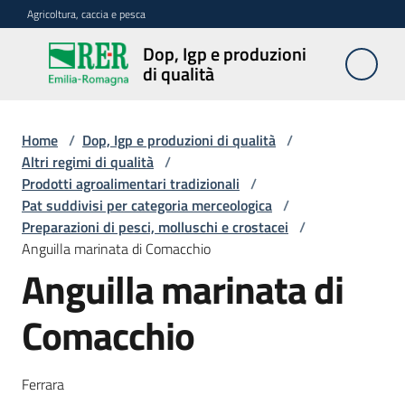
Vai al contenuto
Vai alla navigazione
Vai al footer
Agricoltura, caccia e pesca
Dop, Igp e produzioni
Dop, Igp e
di qualità
produzioni
di qualità
Home
/
Dop, Igp e produzioni di qualità
/
Altri regimi di qualità
/
Prodotti agroalimentari tradizionali
/
Prodotti
Pat suddivisi per categoria merceologica
/
Dop,
Preparazioni di pesci, molluschi e crostacei
/
Igp,
Anguilla marinata di Comacchio
Stg
agroalimentari
Anguilla marinata di
Comacchio
Vini
Docg,
Doc
Ferrara
e