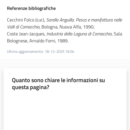
Novità
Referenze bibliografiche
Servizi
Cecchini Folco (cur.),
Sorella Anguilla. Pesca e manifattura nelle
Valli di Comacchio
, Bologna, Nuova Alfa, 1990;
Leggi atti bandi
Coste Jean-Jacques,
Industria della Laguna di Comacchio
, Sala
Bolognese, Arnaldo Forni, 1989.
Ultimo aggiornamento
:
18-12-2025 16:04
Piani programmi
progetti
Quanto sono chiare le informazioni su
questa pagina?
Valuta da 1 a 5 stelle