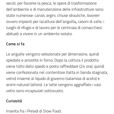
sapori
secoli, per favorire la pesca, le opere di trasformazione
dell’ambiente e di manutenzione delle infrastrutture sono
state numerose: canali, argini, chiuse idrauliche,
lavorieri
ovvero impianti per lacattura dell’anguilla
,
casoni di valle, i
luoghi di rifugio e di lavoro per le centinaia di comacchiesi
abituati a vivere in un ambiente isolato.
Agricoltura
in
Come si fa
cifre
Le anguille vengono selezionate per dimensione, quindi
spiedate e arrostite in forno. Dopo la cottura il prodotto
viene tolto dallo spiedo e posto raffreddare (24 ora), quindi
viene confezionata nel contenitore (latta in banda stagnata,
vetro) insieme al liquido di governo (salamoia di aceto) e
Agricoltura,
aromi naturali (alloro). Le latte vengono aggraffate i vasi
caccia e
pesca
vetro sono incapsulati sottovuoto.
Curiosità
Argomenti
Inserita fra i Presidi di Slow Food.