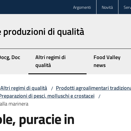
Argomenti
Novità
Serv
 produzioni di qualità
Docg, Doc
Altri regimi di
Food Valley
qualità
news
Altri regimi di qualità
Prodotti agroalimentari tradiziona
/
Preparazioni di pesci, molluschi e crostacei
/
 alla marinera
le, puracie in