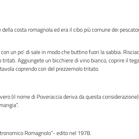
e della costa romagnola ed era il cibo più comune dei pescatori
con un po' di sale in modo che buttino fuori la sabbia. Risc
io tritati. Aggiungete un bicchiere di vino bianco, coprire il t
n tavola coprendo con del prezzemolo tritato.
ro (il nome di Poveraccia deriva da questa considerazione) da
 mangia”.
tronomico Romagnolo”- edito nel 1978.