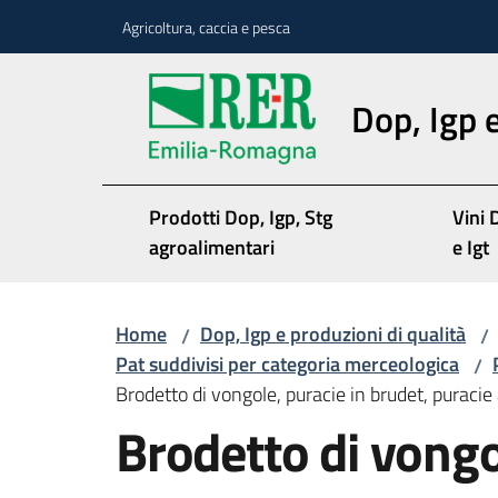
Vai al contenuto
Vai alla navigazione
Vai al footer
Agricoltura, caccia e pesca
Dop, Igp e
Prodotti Dop, Igp, Stg
Vini 
agroalimentari
e Igt
Home
Dop, Igp e produzioni di qualità
/
/
Pat suddivisi per categoria merceologica
/
Brodetto di vongole, puracie in brudet, puracie
Brodetto di vongo