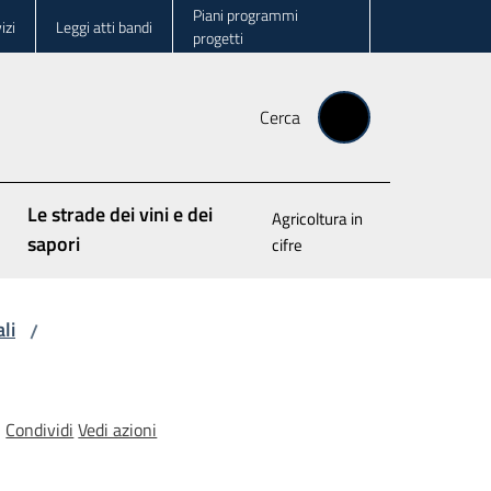
Piani programmi
izi
Leggi atti bandi
progetti
Cerca
Le strade dei vini e dei
Agricoltura in
sapori
cifre
li
/
Condividi
Vedi azioni