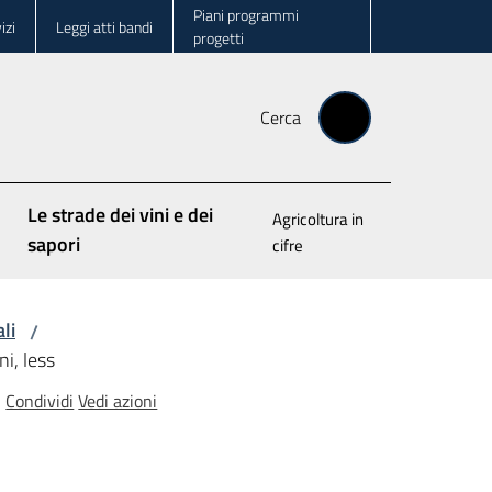
Piani programmi
izi
Leggi atti bandi
progetti
Cerca
Le strade dei vini e dei
Agricoltura in
sapori
cifre
li
/
ni, less
Condividi
Vedi azioni