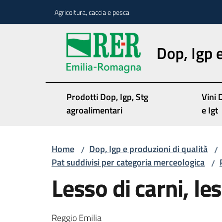
Vai al contenuto
Vai alla navigazione
Vai al footer
Agricoltura, caccia e pesca
Dop, Igp e
Prodotti Dop, Igp, Stg
Vini 
agroalimentari
e Igt
Home
Dop, Igp e produzioni di qualità
/
/
Pat suddivisi per categoria merceologica
/
Lesso di carni, le
Reggio Emilia