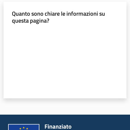
Novità
Quanto sono chiare le informazioni su
Servizi
questa pagina?
Valuta da 1 a 5 stelle
Leggi atti bandi
Piani programmi
progetti