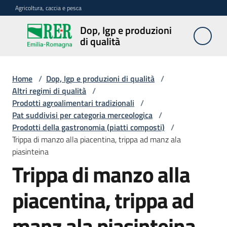
Vai al contenuto
Vai alla navigazione
Vai al footer
Agricoltura, caccia e pesca
Dop, Igp e produzioni
Dop, Igp e
di qualità
produzioni
di qualità
Home
/
Dop, Igp e produzioni di qualità
/
Altri regimi di qualità
/
Prodotti agroalimentari tradizionali
/
Prodotti
Pat suddivisi per categoria merceologica
/
Dop,
Prodotti della gastronomia (piatti composti)
/
Igp,
Trippa di manzo alla piacentina, trippa ad manz ala
Stg
piasinteina
agroalimentari
Trippa di manzo alla
Vini
piacentina, trippa ad
Docg,
Doc
e
manz ala piasinteina