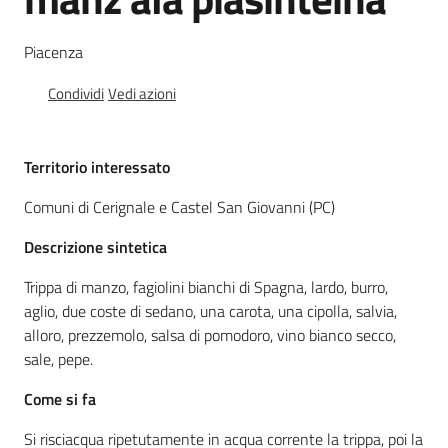
Igt
Piacenza
Altri
regimi
Condividi
Vedi azioni
di
qualità
Territorio interessato
Comuni di Cerignale e Castel San Giovanni (PC)
Food
Valley
Descrizione sintetica
news
Trippa di manzo, fagiolini bianchi di Spagna, lardo, burro,
Le
aglio, due coste di sedano, una carota, una cipolla, salvia,
strade
alloro, prezzemolo, salsa di pomodoro, vino bianco secco,
dei
sale, pepe.
vini
Come si fa
e
dei
Si risciacqua ripetutamente in acqua corrente la trippa, poi la