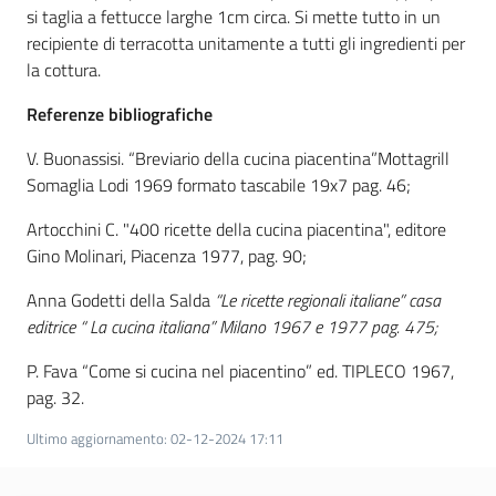
sapori
si taglia a fettucce larghe 1cm circa. Si mette tutto in un
recipiente di terracotta unitamente a tutti gli ingredienti per
la cottura.
Referenze bibliografiche
Agricoltura
V. Buonassisi. “Breviario della cucina piacentina”Mottagrill
in
Somaglia Lodi 1969 formato tascabile 19x7 pag. 46;
cifre
Artocchini C. "400 ricette della cucina piacentina", editore
Gino Molinari, Piacenza 1977, pag. 90;
Anna Godetti della Salda
“Le ricette regionali italiane” casa
editrice “ La cucina italiana” Milano 1967 e 1977 pag. 475;
Agricoltura,
P. Fava “Come si cucina nel piacentino” ed. TIPLECO 1967,
caccia e
pesca
pag. 32.
Ultimo aggiornamento
:
02-12-2024 17:11
Argomenti