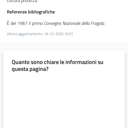
coltura protetta.
Novità
Referenze bibliografiche
Servizi
È del 1961 il primo
Convegno Nazionale della Fragola
.
Leggi atti bandi
Ultimo aggiornamento
:
19-12-2025 10:01
Quanto sono chiare le informazioni su
Piani programmi
questa pagina?
progetti
Valuta da 1 a 5 stelle