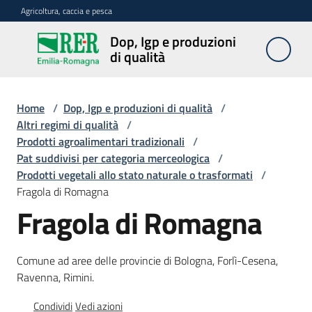
Vai al contenuto
Vai alla navigazione
Vai al footer
Agricoltura, caccia e pesca
Dop, Igp e produzioni
Dop, Igp e
di qualità
produzioni
di qualità
Home
/
Dop, Igp e produzioni di qualità
/
Altri regimi di qualità
/
Prodotti agroalimentari tradizionali
/
Prodotti
Pat suddivisi per categoria merceologica
/
Dop,
Prodotti vegetali allo stato naturale o trasformati
/
Igp,
Fragola di Romagna
Stg
agroalimentari
Fragola di Romagna
Vini
Comune ad aree delle provincie di Bologna, Forlì-Cesena,
Docg,
Ravenna, Rimini.
Doc
e
Condividi
Vedi azioni