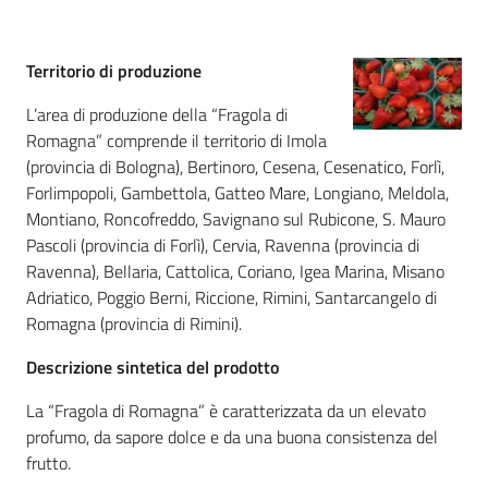
Igt
Altri
Territorio di produzione
regimi
di
L’area di produzione della “Fragola di
qualità
Romagna” comprende il territorio di Imola
(provincia di Bologna), Bertinoro, Cesena, Cesenatico, Forlì,
Forlimpopoli, Gambettola, Gatteo Mare, Longiano, Meldola,
Montiano, Roncofreddo, Savignano sul Rubicone, S. Mauro
Food
Pascoli (provincia di Forlì), Cervia, Ravenna (provincia di
Valley
Ravenna), Bellaria, Cattolica, Coriano, Igea Marina, Misano
news
Adriatico, Poggio Berni, Riccione, Rimini, Santarcangelo di
Romagna (provincia di Rimini).
Le
strade
Descrizione sintetica del prodotto
dei
La “Fragola di Romagna” è caratterizzata da un elevato
vini
profumo, da sapore dolce e da una buona consistenza del
e
frutto.
dei