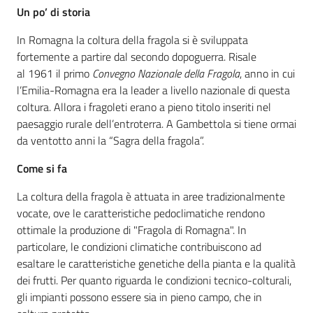
sapori
Un po’ di storia
In Romagna la coltura della fragola si è sviluppata
fortemente a partire dal secondo dopoguerra. Risale
al 1961 il primo
Convegno Nazionale della Fragola
, anno in cui
l’Emilia-Romagna era la leader a livello nazionale di questa
Agricoltura
coltura. Allora i fragoleti erano a pieno titolo inseriti nel
in
paesaggio rurale dell’entroterra. A Gambettola si tiene ormai
cifre
da ventotto anni la “Sagra della fragola”.
Come si fa
La coltura della fragola è attuata in aree tradizionalmente
vocate, ove le caratteristiche pedoclimatiche rendono
Agricoltura,
ottimale la produzione di "Fragola di Romagna". In
caccia e
particolare, le condizioni climatiche contribuiscono ad
pesca
esaltare le caratteristiche genetiche della pianta e la qualità
dei frutti. Per quanto riguarda le condizioni tecnico-colturali,
Argomenti
gli impianti possono essere sia in pieno campo, che in