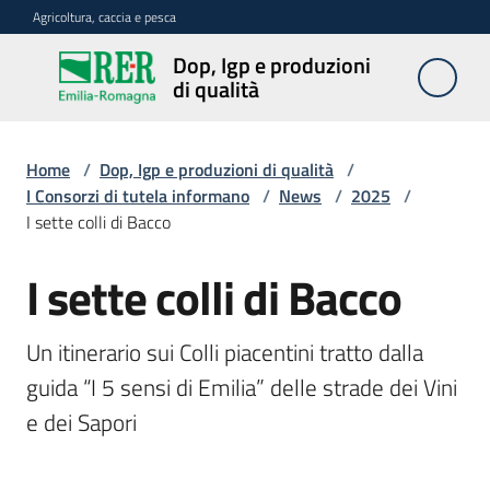
Vai al contenuto
Vai alla navigazione
Vai al footer
Agricoltura, caccia e pesca
Dop, Igp e produzioni
Dop, Igp e
di qualità
produzioni
di qualità
Home
/
Dop, Igp e produzioni di qualità
/
I Consorzi di tutela informano
/
News
/
2025
/
I sette colli di Bacco
Prodotti
Dop,
Igp,
I sette colli di Bacco
Salta al contenuto
Stg
agroalimentari
Un itinerario sui Colli piacentini tratto dalla 
guida “I 5 sensi di Emilia” delle strade dei Vini 
Vini
Docg,
e dei Sapori
Doc
e