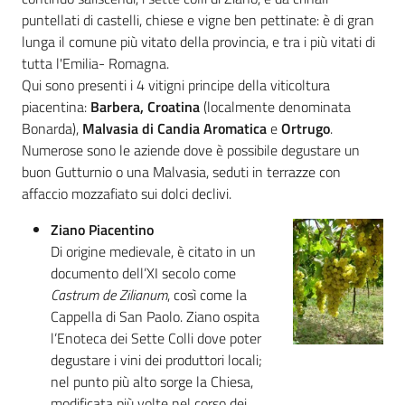
Novità
puntellati di castelli, chiese e vigne ben pettinate: è di gran
lunga il comune più vitato della provincia, e tra i più vitati di
Servizi
tutta l'Emilia- Romagna.
Qui sono presenti i 4 vitigni principe della viticoltura
Leggi atti bandi
piacentina:
Barbera, Croatina
(localmente denominata
Bonarda),
Malvasia di Candia Aromatica
e
Ortrugo
.
Numerose sono le aziende dove è possibile degustare un
buon Gutturnio o una Malvasia, seduti in terrazze con
Piani programmi
affaccio mozzafiato sui dolci declivi.
progetti
Ziano Piacentino
Di origine medievale, è citato in un
documento dell’XI secolo come
Castrum de Zilianum
, così come la
Cappella di San Paolo. Ziano ospita
l’Enoteca dei Sette Colli dove poter
degustare i vini dei produttori locali;
nel punto più alto sorge la Chiesa,
modificata più volte nel corso dei