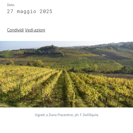
Igt
Data
:
27 maggio 2025
Altri
regimi
Condividi
Vedi azioni
di
qualità
Food
Valley
news
Menu selezionato
Le
strade
dei
vini
Vigneti a Ziano Piacentino, ph. F. Dell'Aquila
e
dei