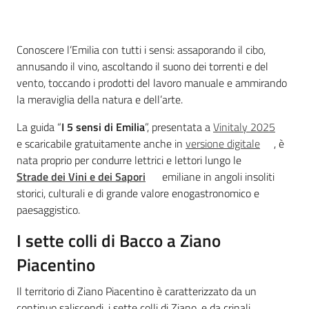
sapori
Introduzione
Conoscere l’Emilia con tutti i sensi: assaporando il cibo,
annusando il vino, ascoltando il suono dei torrenti e del
vento, toccando i prodotti del lavoro manuale e ammirando
Agricoltura
la meraviglia della natura e dell’arte.
in
cifre
La guida “
I 5 sensi di Emilia
”, presentata a
Vinitaly 2025
e scaricabile gratuitamente anche in
versione digitale
, è
nata proprio per condurre lettrici e lettori lungo le
Strade dei Vini e dei Sapori
emiliane in angoli insoliti
storici, culturali e di grande valore enogastronomico e
paesaggistico.
Agricoltura,
caccia e
I sette colli di Bacco a Ziano
pesca
Piacentino
Argomenti
Il territorio di Ziano Piacentino è caratterizzato da un
continuo saliscendi, i sette colli di Ziano, e da crinali