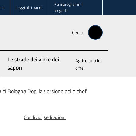
Piani programmi
izi
Leggi atti bandi
progetti
Cerca
Le strade dei vini e dei
Agricoltura in
o
sapori
cifre
 di Bologna Dop, la versione dello chef
Condividi
Vedi azioni