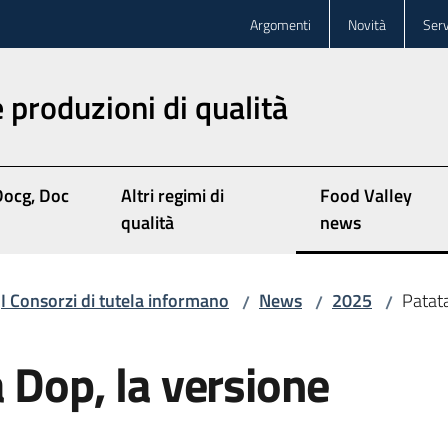
Argomenti
Novità
Serv
 produzioni di qualità
Docg, Doc
Altri regimi di
Food Valley
Menu selezionat
qualità
news
I Consorzi di tutela informano
News
2025
Patata
/
/
/
 Dop, la versione