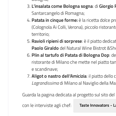
L’insalata come Bologna sogna
: di
Giorgio 
Santarcangelo di Romagna;
Patata in cinque forme:
è la ricetta dolce p
(Colognola Ai Colli, Verona), piccolo ristorant
territorio;
Ravioli ripieni di sorprese
: è il piatto dedic
Paolo Giraldo
del Natural Wine Bistrot &S
Plin al tartufo di Patata di Bologna Dop
: d
ristorante di Milano che mette nel piatto tant
e scandinave;
Aligot o nastro dell’Amicizia
: il piatto dello
Lagrandissima
di Milano al Naviglio della M
Guarda la pagina dedicata al progetto sul sito de
con le interviste agli chef:
Taste Innovators - L