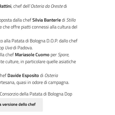
Rattini
, chef dell’
Osteria da Oreste
di
roposta dalla chef
Silvia Banterle
di
Stilla
e che offre piatti connessi alla cultura del
ato alla Patata di Bologna D.O.P. dallo chef
hop
Uva
di Padova.
ella chef
Mariasole Cuomo
per
Spore
,
e culture, in particolare quelle asiatiche
 chef
Davide Esposito
di
Osteria
artesana, quasi in odore di campagna.
l Consorzio della Patata di Bologna Dop
a versione dello chef