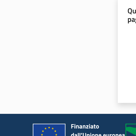
Qu
pa
Valut