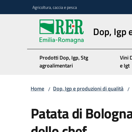
Vai al contenuto
Vai alla navigazione
Vai al footer
Agricoltura, caccia e pesca
Dop, Igp e
Prodotti Dop, Igp, Stg
Vini 
agroalimentari
e Igt
Home
Dop, Igp e produzioni di qualità
/
/
Salta al contenuto
Patata di Bologna
dello chef