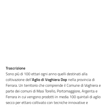
Igt
Altri
regimi
di
qualità
Food
Valley
news
Trascrizione
Sono più di 100 ettari ogni anno quelli destinati alla
Le
coltivazione dell’
Aglio di Voghiera Dop
nella provincia di
strade
Ferrara. Un territorio che comprende il Comune di Voghiera e
dei
parte dei comuni di Masi Torello, Portomaggiore, Argenta e
vini
Ferrara in cui vengono prodotti in media 100 quintali di aglio
e
secco per ettaro coltivato con tecniche innovative e
dei