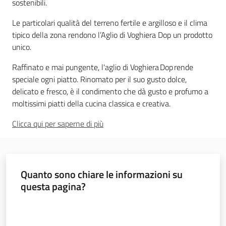
sostenibili.
sapori
Le particolari qualità del terreno fertile e argilloso e il clima
tipico della zona rendono l’Aglio di Voghiera Dop un prodotto
unico.
Agricoltura
Raffinato e mai pungente, l'aglio di Voghiera Dop rende
in
speciale ogni piatto. Rinomato per il suo gusto dolce,
cifre
delicato e fresco, è il condimento che dà gusto e profumo a
moltissimi piatti della cucina classica e creativa.
Clicca qui per saperne di più
Agricoltura,
caccia e
Quanto sono chiare le informazioni su
pesca
questa pagina?
Valuta da 1 a 5 stelle
Argomenti