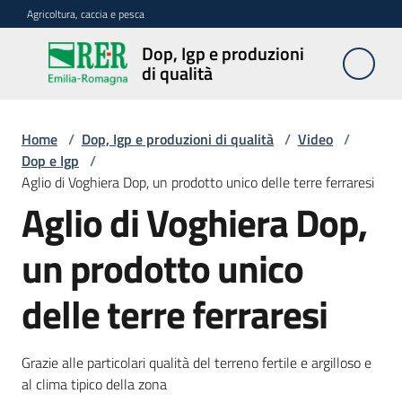
Vai al contenuto
Vai alla navigazione
Vai al footer
Agricoltura, caccia e pesca
Dop, Igp e produzioni
Dop, Igp e
di qualità
produzioni
di qualità
Home
/
Dop, Igp e produzioni di qualità
/
Video
/
Dop e Igp
/
Aglio di Voghiera Dop, un prodotto unico delle terre ferraresi
Prodotti
Dop,
Aglio di Voghiera Dop,
Igp,
Stg
un prodotto unico
agroalimentari
delle terre ferraresi
Vini
Docg,
Doc
Grazie alle particolari qualità del terreno fertile e argilloso e
e
al clima tipico della zona