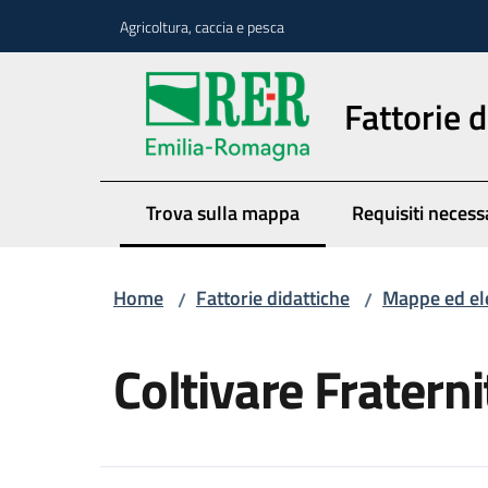
Vai al contenuto
Vai alla navigazione
Vai al footer
Agricoltura, caccia e pesca
Fattorie d
Trova sulla mappa
Requisiti necess
Menu selezionato
Home
Fattorie didattiche
Mappe ed el
/
/
Salta al contenuto
Coltivare Fraterni