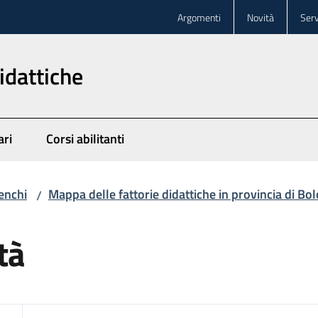
Argomenti
Novità
Serv
idattiche
ari
Corsi abilitanti
enchi
Mappa delle fattorie didattiche in provincia di Bo
/
tà