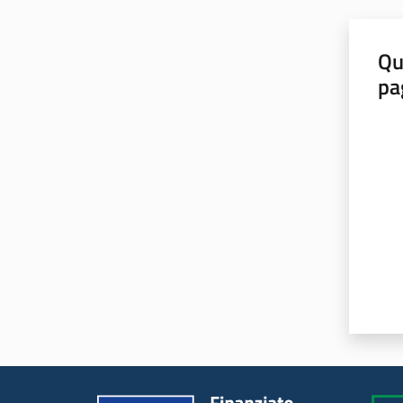
Qu
pa
Valut