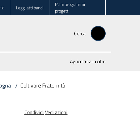
Piani programmi
izi
Leggi atti bandi
progetti
Cerca
Agricoltura in cifre
logna
Coltivare Fraternità
/
Condividi
Vedi azioni